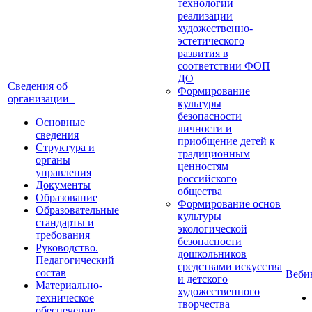
технологии
реализации
художественно-
эстетического
развития в
соответствии ФОП
ДО
Сведения об
Формирование
организации
культуры
безопасности
Основные
личности и
сведения
приобщение детей к
Структура и
традиционным
органы
ценностям
управления
российского
Документы
общества
Образование
Формирование основ
Образовательные
культуры
стандарты и
экологической
требования
безопасности
Руководство.
дошкольников
Педагогический
средствами искусства
состав
Веб
и детского
Материально-
художественного
техническое
творчества
обеспечение