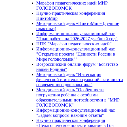
Марафон педагогических идей МИР
ГОЛОВОЛОМОК
Научно-практическая конференция
ПиктоМир
Методический день «ПиктоМир» (лучшие
практики)
Информационно-консультационный час
"План работы на 2026-2027 учебный год"
НПК "Марафон педагогических идей"
Информационно-консультационный час
"Открытие проекта "Ценности России в
Мире головоломок""
Всероссийский онлайн-форум "Богатство
нашей Родины"
Методический день "Интеграция
физической и интеллектуальной активности
современного дошкольника"
Методический день "Особенности
погружения ребёнка с особыми
образовательными потребностями в "МИР
ГОЛОВОЛОМОК"
Информационно-консультационный час
"Задаём вопросы-находим ответы"
Научно-практическая конференция
«Педагогическое проектирование в Год