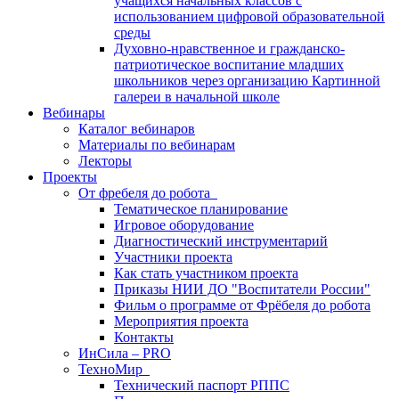
учащихся начальных классов с
использованием цифровой образовательной
среды
Духовно-нравственное и гражданско-
патриотическое воспитание младших
школьников через организацию Картинной
галереи в начальной школе
Вебинары
Каталог вебинаров
Материалы по вебинарам
Лекторы
Проекты
От фребеля до робота
Тематическое планирование
Игровое оборудование
Диагностический инструментарий
Участники проекта
Как стать участником проекта
Приказы НИИ ДО "Воспитатели России"
Фильм о программе от Фрёбеля до робота
Мероприятия проекта
Контакты
ИнСила – PRO
ТехноМир
Технический паспорт РППС