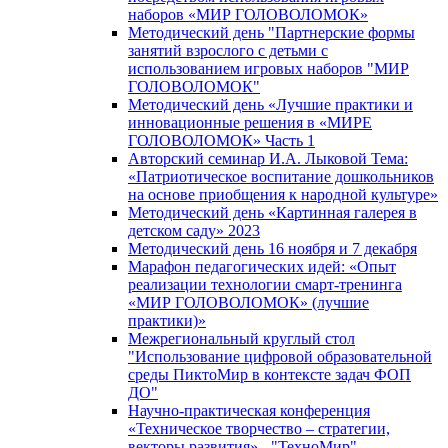
наборов «МИР ГОЛОВОЛОМОК»
Методический день "Партнерские формы
занятий взрослого с детьми с
использованием игровых наборов "МИР
ГОЛОВОЛОМОК"
Методический день «Лучшие практики и
инновационные решения в «МИРЕ
ГОЛОВОЛОМОК» Часть 1
Авторский семинар И.А. Лыковой Тема:
«Патриотическое воспитание дошкольников
на основе приобщения к народной культуре»
Методический день «Картинная галерея в
детском саду» 2023
Методический день 16 ноября и 7 декабря
Марафон педагогических идей: «Опыт
реализации технологии смарт-тренинга
«МИР ГОЛОВОЛОМОК» (лучшие
практики)»
Межрегиональный круглый стол
"Использование цифровой образовательной
среды ПиктоМир в контексте задач ФОП
ДО"
Научно-практическая конференция
«Техническое творчество – стратегии,
векторы развития» - "ТехноМир"