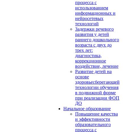
процесса с
использованием
информационных и
нейросетевых
технологий
Задержки речевого
развития у детей
раннего дошкольного
возраста с двух до
трех лет:
диагностика,
коррекционное
воздействие, лечение
Развитие детей на
основе
здоровьесберегающей
технологии обучения
в подвижной форме
при реализации ФОП
ДО
Начальное образование
Повышение качества
и эффективности
образовательного
процесса с