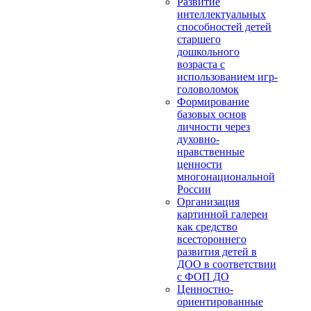
Развитие
интеллектуальных
способностей детей
старшего
дошкольного
возраста с
использованием игр-
головоломок
Формирование
базовых основ
личности через
духовно-
нравственные
ценности
многонациональной
России
Организация
картинной галереи
как средство
всестороннего
развития детей в
ДОО в соответствии
с ФОП ДО
Ценностно-
ориентированные