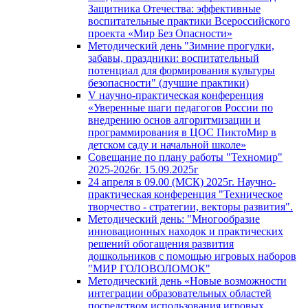
Защитника Отечества: эффективные
воспитательные практики Всероссийского
проекта «Мир Без Опасности»
Методический день "Зимние прогулки,
забавы, праздники: воспитательный
потенциал для формирования культуры
безопасности" (лучшие практики)
V научно-практическая конференция
«Уверенные шаги педагогов России по
внедрению основ алгоритмизации и
программирования в ЦОС ПиктоМир в
детском саду и начальной школе»
Совещание по плану работы "Техномир"
2025-2026г. 15.09.2025г
24 апреля в 09.00 (МСК) 2025г. Научно-
практическая конференция "Техническое
творчество - стратегии, векторы развития".
Методический день: "Многообразие
инновационных находок и практических
решений обогащения развития
дошкольников с помощью игровых наборов
"МИР ГОЛОВОЛОМОК"
Методический день «Новые возможности
интеграции образовательных областей
посредством использования игровых