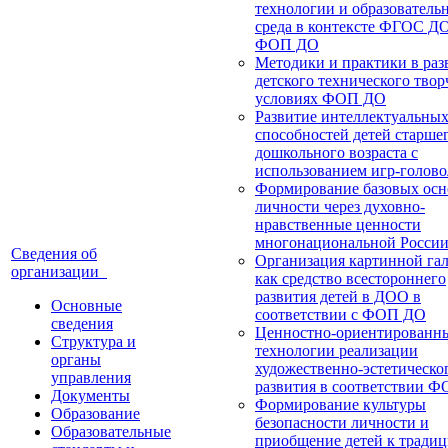
технологии и образователь
среда в контексте ФГОС Д
ФОП ДО
Методики и практики в раз
детского технического твор
условиях ФОП ДО
Развитие интеллектуальны
способностей детей старше
дошкольного возраста с
использованием игр-голов
Формирование базовых осн
личности через духовно-
нравственные ценности
многонациональной Росси
Сведения об
Организация картинной га
организации
как средство всестороннего
развития детей в ДОО в
Основные
соответствии с ФОП ДО
сведения
Ценностно-ориентированн
Структура и
технологии реализации
органы
художественно-эстетическо
управления
развития в соответствии 
Документы
Формирование культуры
Образование
безопасности личности и
Образовательные
приобщение детей к тради