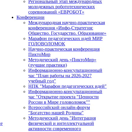
Региональный этап международных
молодежных робототехнических
соревнований «ЕВРОБОТ»
Конференции
Международная научно-практическая
конференция «Инфо-Стратегия:
Общество. Государство. Образование»
Марафон педагогических идей МИР
ГОЛОВОЛОМОК
Научно-практическая конференция
ПиктоМир
Методический день «ПиктоМир»
(лучшие практики)
Информационно-консультационный
час "План работы на 2026-2027
учебный год"
НПК "Марафон педагогических идей"
Информационно-консультационный
час "Открытие проекта "Ценности
России в Мире головоломок""
Всероссийский онлайн-форум
"Богатство нашей Родины"
Методический день "Интеграция
ие
физической и интеллектуальной
активности современного