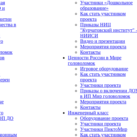
ная
Участники «Дошкольное
О и
образование»
Как стать участником
витии
проекта
чества в
Приказы НИЦ
"Курчатовский институт" 
х
НИИСИ
го
Видео и презентации
Мероприятия проекта
оломок
Контакты
ов
Ценности России в Мире
головоломок
Игровое оборудование
и
Как стать участником
лереи
проекта
Участники проекта
Приказы о включении ДО
в ИП Мир головоломок
ые
Мероприятия проекта
Контакты
го
Инженерный класс
ФОП ДО
Оборудование проекта
Участники проекта
Участники ПиктоМир
ционным
Как стать участником