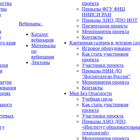
ества
проекта
уры
Приказы ФГУ ФНЦ
и
НИИСИ РАН
Приказы АНО ДПО ИОТ
Вебинары
Презентация проекта
а
Мероприятия проекта
Каталог
о
Контакты
вебинаров
го края
Картинная галерея в детском сад
Материалы
Игровое оборудование
по
Как стать участником
вебинарам
проекта
Лекторы
ация
Участники проекта
я
Приказы НИИ ДО
"Воспитатели России"
ьтуре
Мероприятия проекта
зования
Контакты
ациях
Мир Без Опасности
Учебная среда
ьного
Как стать участником
проекта
етевых
Участники проекта
Приказы АНО ДПО
я у
«Институт образовательн
технологий»
Мероприятия проекта