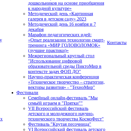
дошкольников на основе приобщения
к народной культуре»
Методический день «Картинная
галерея в детском саду» 2023
Методический день 16 ноября и 7
декабря
Марафон педагогических идей:
у
«Опыт реализации технологии смарт-
Контакты
тренинга «МИР ГОЛОВОЛОМОК»
(лучшие практики)»
Межрегиональный круглый стол
"Использование цифровой
образовательной среды ПиктоМир в
контексте задач ФОП ДО"
Научно-практическая конференция
«Техническое творчество – стратегии,
векторы развития» - "ТехноМир"
Фестивали
Семейный онлайн-фестиваль "Мы
семьёй играем в "Прятки""
VII Всероссийский фестиваль
детского и молодежного научно-
ых
технического творчества КосмоФест"
Фестиваль "Крутая песочница"
VI Всероссийский фестиваль детского