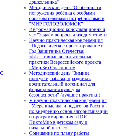
дошкольника"
Методический день "Особенности
погружения ребёнка с особыми
образовательными потребностями в
"МИР ГОЛОВОЛОМОК"
Информационно-консультационный
час "Задаём вопросы-находим ответы"
Научно-практическая конференция
«Педагогическое проектирование в
Год Защитника Отечества:
эффективные воспитательные
практики Всероссийского проекта
«Мир Без Опасности»
ПС
Методический день "Зимние
прогулки, забавы, праздники:
воспитательный потенциал для
формирования культуры
безопасности" (лучшие практики)
V научно-практическая конференция
«Уверенные шаги педагогов России
по внедрению основ алгоритмизации
и программирования в ЦОС
ПиктоМир в детском саду и
начальной школе»
Совещание по плану работы