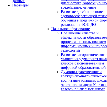
данных
диагностика, коррекционно
Партнеры
воздействие, лечение
Развитие детей на основе
здоровьесберегающей техн
обучения в подвижной фор
реализации ФОП ДО
Начальное образование
Повышение качества и
эффективности образовател
процесса с использованием
информационных и нейрос
технологий
Развитие алгоритмического
мышления у учащихся нача
классов с использованием
цифровой образовательной
Духовно-нравственное и
гражданско-патриотическое
воспитание младших школь
через организацию Картин
галереи в начальной школе