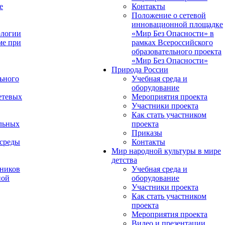
е
Контакты
Положение о сетевой
инновационной площадке
ологии
«Мир Без Опасности» в
ме при
рамках Всероссийского
образовательного проекта
«Мир Без Опасности»
Природа России
ьного
Учебная среда и
оборудование
етевых
Мероприятия проекта
Участники проекта
Как стать участником
льных
проекта
Приказы
 среды
Контакты
Мир народной культуры в мире
детства
ников
Учебная среда и
ной
оборудование
Участники проекта
Как стать участником
проекта
Мероприятия проекта
Видео и презентации