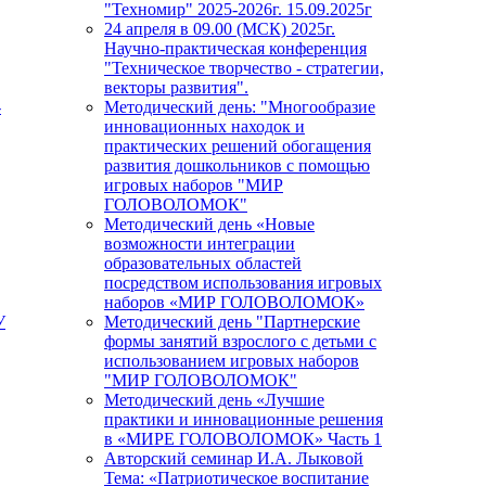
"Техномир" 2025-2026г. 15.09.2025г
24 апреля в 09.00 (МСК) 2025г.
Научно-практическая конференция
"Техническое творчество - стратегии,
векторы развития".
-
Методический день: "Многообразие
инновационных находок и
практических решений обогащения
развития дошкольников с помощью
игровых наборов "МИР
ГОЛОВОЛОМОК"
Методический день «Новые
возможности интеграции
образовательных областей
посредством использования игровых
наборов «МИР ГОЛОВОЛОМОК»
У
Методический день "Партнерские
формы занятий взрослого с детьми с
использованием игровых наборов
"МИР ГОЛОВОЛОМОК"
Методический день «Лучшие
практики и инновационные решения
в «МИРЕ ГОЛОВОЛОМОК» Часть 1
Авторский семинар И.А. Лыковой
Тема: «Патриотическое воспитание