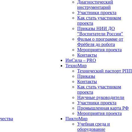
Диагностический
инструментарий
Участники проекта
Как стать участником
проекта
Приказы НИИ ДО
"Воспитатели России"
Фильм о программе от
Фрёбеля до робота
Мероприятия проекта
Контакты
ИнСила – PRO
ТехноМир
Технический паспорт РП
Приказы
Контакты
Как стать участником
проекта
Научные руководители
Участники проекта
Промышленная карта РФ
Мероприятия проекта
чества
ПиктоМир
Учебная среда и
оборудование