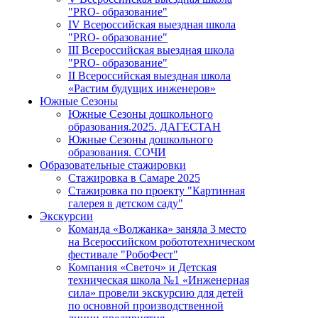
"PRO- образование"
IV Всероссийская выездная школа
"PRO- образование"
III Всероссийская выездная школа
"PRO- образование"
II Всероссийская выездная школа
«Растим будущих инженеров»
Южные Сезоны
Южные Сезоны дошкольного
образования.2025. ДАГЕСТАН
Южные Сезоны дошкольного
образования. СОЧИ
Образовательные стажировки
Стажировка в Самаре 2025
Стажировка по проекту "Картинная
галерея в детском саду"
Экскурсии
Команда «Волжанка» заняла 3 место
на Всероссийском робототехническом
фестивале "РобоФест"
Компания «Светоч» и Детская
техническая школа №1 «Инженерная
сила» провели экскурсию для детей
по основной производственной