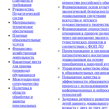
стандарты и
ценностям российского общ
требования
Формирование основ культ
Руководство.
экологической безопасност
Педагогический
дошкольников средствами
состав
искусства и детского
Материально-
художественного творчеств
техническое
Формирование ценностног
обеспечение
отношения к природе родно
Платные
через организацию эколого-
образовательные
туристических проектов в
услуги
соответствии с ФОП ДО
Финансово-
Проектирование и организ
хозяйственная
патриотического воспитани
деятельность
дошкольников на основе
Вакантные места
приобщения к народной кул
для приема
Управление качеством обра
(перевода)
в образовательных организ
обучающихся
Повышение качества и
Международное
эффективности образовател
сотрудничество
процесса с использованием
Политика в
информационных и нейрос
области
технологий
обработки и
Задержки речевого развити
защиты
детей раннего дошкольного
персональных
возраста с двух до трех лет: