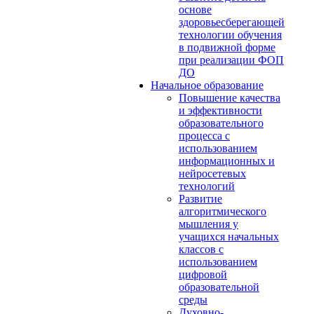
основе
здоровьесберегающей
технологии обучения
в подвижной форме
при реализации ФОП
ДО
Начальное образование
Повышение качества
и эффективности
образовательного
процесса с
использованием
информационных и
нейросетевых
технологий
Развитие
алгоритмического
мышления у
учащихся начальных
классов с
использованием
цифровой
образовательной
среды
Духовно-