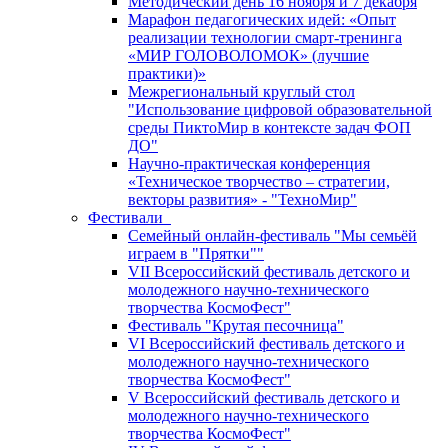
Методический день 16 ноября и 7 декабря
Марафон педагогических идей: «Опыт
реализации технологии смарт-тренинга
«МИР ГОЛОВОЛОМОК» (лучшие
практики)»
Межрегиональный круглый стол
"Использование цифровой образовательной
среды ПиктоМир в контексте задач ФОП
ДО"
Научно-практическая конференция
«Техническое творчество – стратегии,
векторы развития» - "ТехноМир"
Фестивали
Семейный онлайн-фестиваль "Мы семьёй
играем в "Прятки""
VII Всероссийский фестиваль детского и
молодежного научно-технического
творчества КосмоФест"
Фестиваль "Крутая песочница"
VI Всероссийский фестиваль детского и
молодежного научно-технического
творчества КосмоФест"
V Всероссийский фестиваль детского и
молодежного научно-технического
творчества КосмоФест"