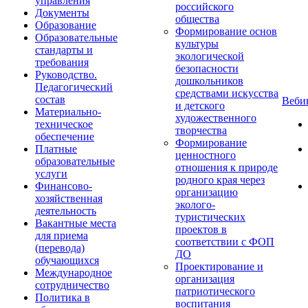
управления
российского
Документы
общества
Образование
Формирование основ
Образовательные
культуры
стандарты и
экологической
требования
безопасности
Руководство.
дошкольников
Педагогический
средствами искусства
состав
Веб
и детского
Материально-
художественного
техническое
творчества
обеспечение
Формирование
Платные
ценностного
образовательные
отношения к природе
услуги
родного края через
Финансово-
организацию
хозяйственная
эколого-
деятельность
туристических
Вакантные места
проектов в
для приема
соответствии с ФОП
(перевода)
ДО
обучающихся
Проектирование и
Международное
организация
сотрудничество
патриотического
Политика в
воспитания