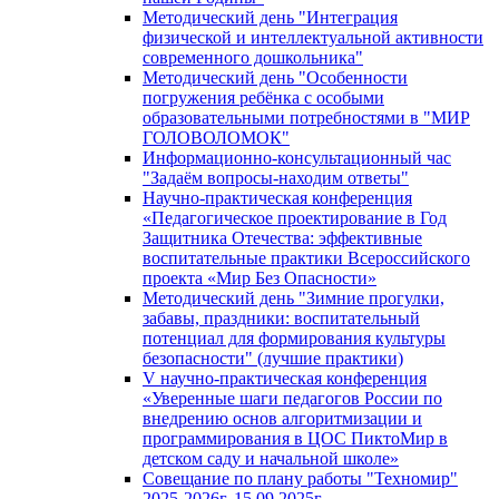
Методический день "Интеграция
физической и интеллектуальной активности
современного дошкольника"
Методический день "Особенности
погружения ребёнка с особыми
образовательными потребностями в "МИР
ГОЛОВОЛОМОК"
Информационно-консультационный час
"Задаём вопросы-находим ответы"
Научно-практическая конференция
«Педагогическое проектирование в Год
Защитника Отечества: эффективные
воспитательные практики Всероссийского
проекта «Мир Без Опасности»
Методический день "Зимние прогулки,
забавы, праздники: воспитательный
потенциал для формирования культуры
безопасности" (лучшие практики)
V научно-практическая конференция
«Уверенные шаги педагогов России по
внедрению основ алгоритмизации и
программирования в ЦОС ПиктоМир в
детском саду и начальной школе»
Совещание по плану работы "Техномир"
2025-2026г. 15.09.2025г