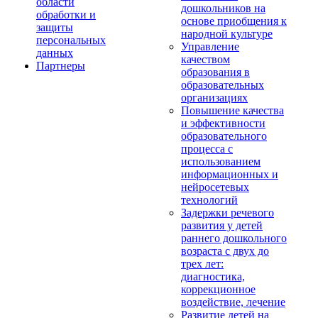
области
дошкольников на
обработки и
основе приобщения к
защиты
народной культуре
персональных
Управление
данных
качеством
Партнеры
образования в
образовательных
организациях
Повышение качества
и эффективности
образовательного
процесса с
использованием
информационных и
нейросетевых
технологий
Задержки речевого
развития у детей
раннего дошкольного
возраста с двух до
трех лет:
диагностика,
коррекционное
воздействие, лечение
Развитие детей на