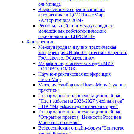
олимпиада
Всероссийское соревнование по
алгоритмике в ЦОС ПиктоМир
«Алгоритмиада 2024»
Региональный этап международных
молодежных робототехнических
соревнований «ЕВРОБОТ»
Конференции
Международная научно-практическая
конференция «Инфо-Стратегия: Общество.
Государство. Образование»
Марафон педагогических идей МИР
ГОЛОВОЛОМОК
Научно-практическая конференция
ПиктоМир
Методический день «ПиктоМир» (лучшие
практики)
Информационно-консультационный час
"План работы на 2026-2027 учебный год"
НПК "Марафон педагогических идей"
Информационно-консультационный час
"Открытие проекта "Ценности России в
Мире головоломок""
Всероссийский онлайн-форум "Богатство
нашей Родины"