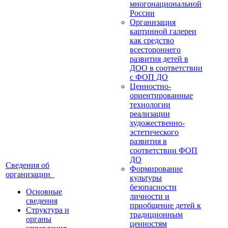
многонациональной
России
Организация
картинной галереи
как средство
всестороннего
развития детей в
ДОО в соответствии
с ФОП ДО
Ценностно-
ориентированные
технологии
реализации
художественно-
эстетического
развития в
соответствии ФОП
ДО
Сведения об
Формирование
организации
культуры
безопасности
Основные
личности и
сведения
приобщение детей к
Структура и
традиционным
органы
ценностям