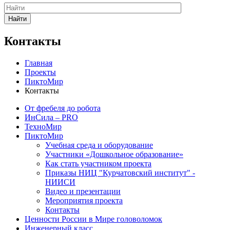
Найти
Контакты
Главная
Проекты
ПиктоМир
Контакты
От фребеля до робота
ИнСила – PRO
ТехноМир
ПиктоМир
Учебная среда и оборудование
Участники «Дошкольное образование»
Как стать участником проекта
Приказы НИЦ "Курчатовский институт" -
НИИСИ
Видео и презентации
Мероприятия проекта
Контакты
Ценности России в Мире головоломок
Инженерный класс