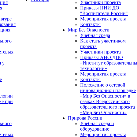
ация
Участники проекта
я
Приказы НИИ ДО
"Воспитатели России"
ьтуре
Мероприятия проекта
зования
Контакты
ациях
Мир Без Опасности
Учебная среда
ьного
Как стать участником
проекта
етевых
Участники проекта
Приказы АНО ДПО
я у
«Институт образовательн
технологий»
Мероприятия проекта
е
Контакты
Положение о сетевой
инновационной площадке
ологии
«Мир Без Опасности» в
ме при
рамках Всероссийского
образовательного проекта
«Мир Без Опасности»
Природа России
ьного
Учебная среда и
оборудование
етевых
Мероприятия проекта