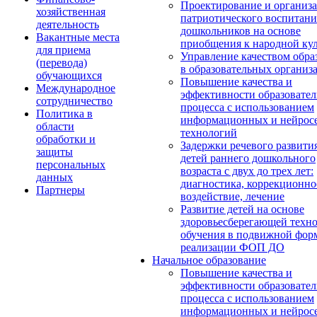
Проектирование и организ
хозяйственная
патриотического воспитани
деятельность
дошкольников на основе
Вакантные места
приобщения к народной кул
для приема
Управление качеством обра
(перевода)
в образовательных организ
обучающихся
Повышение качества и
Международное
эффективности образовател
сотрудничество
процесса с использованием
Политика в
информационных и нейрос
области
технологий
обработки и
Задержки речевого развити
защиты
детей раннего дошкольного
персональных
возраста с двух до трех лет:
данных
диагностика, коррекционно
Партнеры
воздействие, лечение
Развитие детей на основе
здоровьесберегающей техн
обучения в подвижной фор
реализации ФОП ДО
Начальное образование
Повышение качества и
эффективности образовател
процесса с использованием
информационных и нейрос