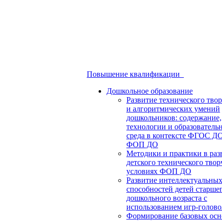
Повышение квалификации
Дошкольное образование
Развитие технического твор
и алгоритмических умений
дошкольников: содержание,
технологии и образователь
среда в контексте ФГОС Д
ФОП ДО
Методики и практики в раз
детского технического твор
условиях ФОП ДО
Развитие интеллектуальны
способностей детей старше
дошкольного возраста с
использованием игр-голов
Формирование базовых осн