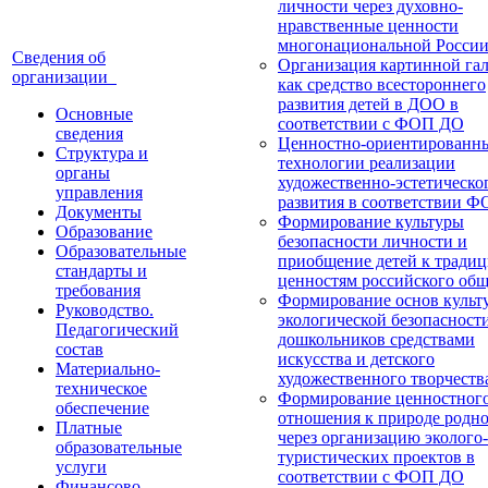
личности через духовно-
нравственные ценности
многонациональной Росси
Сведения об
Организация картинной га
организации
как средство всестороннего
развития детей в ДОО в
Основные
соответствии с ФОП ДО
сведения
Ценностно-ориентированн
Структура и
технологии реализации
органы
художественно-эстетическо
управления
развития в соответствии 
Документы
Формирование культуры
Образование
безопасности личности и
Образовательные
приобщение детей к тради
стандарты и
ценностям российского общ
требования
Формирование основ культ
Руководство.
экологической безопасност
Педагогический
дошкольников средствами
состав
искусства и детского
Материально-
художественного творчеств
техническое
Формирование ценностног
обеспечение
отношения к природе родно
Платные
через организацию эколого-
образовательные
туристических проектов в
услуги
соответствии с ФОП ДО
Финансово-