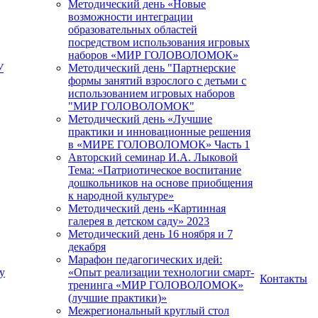
Методический день «Новые
возможности интеграции
образовательных областей
посредством использования игровых
наборов «МИР ГОЛОВОЛОМОК»
У
Методический день "Партнерские
формы занятий взрослого с детьми с
использованием игровых наборов
"МИР ГОЛОВОЛОМОК"
Методический день «Лучшие
практики и инновационные решения
в «МИРЕ ГОЛОВОЛОМОК» Часть 1
Авторский семинар И.А. Лыковой
Тема: «Патриотическое воспитание
дошкольников на основе приобщения
к народной культуре»
Методический день «Картинная
галерея в детском саду» 2023
Методический день 16 ноября и 7
декабря
Марафон педагогических идей:
у
«Опыт реализации технологии смарт-
Контакты
тренинга «МИР ГОЛОВОЛОМОК»
(лучшие практики)»
Межрегиональный круглый стол