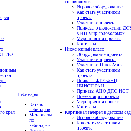
головоломок
Игровое оборудование
и
Как стать участником
лереи
проекта
Участники проекта
Приказы о включении ДО
в ИП Мир головоломок
ые
Мероприятия проекта
Контакты
го
Инженерный класс
ФОП ДО
Оборудование проекта
Участники проекта
Участники ПиктоМир
ционным
Как стать участником
ества
проекта
уры
Приказы ФГУ ФНЦ
и
НИИСИ РАН
Приказы АНО ДПО ИОТ
Вебинары
Презентация проекта
а
Мероприятия проекта
Каталог
о
Контакты
вебинаров
го края
Картинная галерея в детском сад
Материалы
Игровое оборудование
по
Как стать участником
вебинарам
проекта
Лекторы