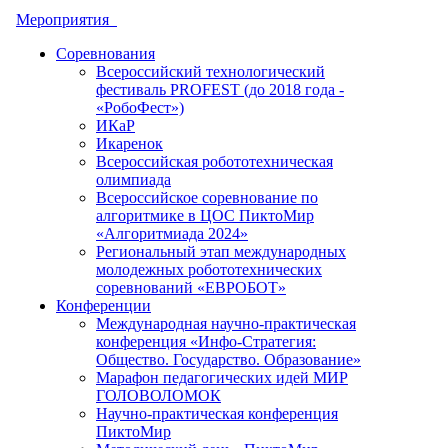
Мероприятия
Соревнования
Всероссийский технологический
фестиваль PROFEST (до 2018 года -
«РобоФест»)
ИКаР
Икаренок
Всероссийская робототехническая
олимпиада
Всероссийское соревнование по
алгоритмике в ЦОС ПиктоМир
«Алгоритмиада 2024»
Региональный этап международных
молодежных робототехнических
соревнований «ЕВРОБОТ»
Конференции
Международная научно-практическая
конференция «Инфо-Стратегия:
Общество. Государство. Образование»
Марафон педагогических идей МИР
ГОЛОВОЛОМОК
Научно-практическая конференция
ПиктоМир