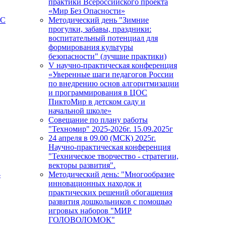
практики Всероссийского проекта
«Мир Без Опасности»
ПС
Методический день "Зимние
прогулки, забавы, праздники:
воспитательный потенциал для
формирования культуры
безопасности" (лучшие практики)
V научно-практическая конференция
«Уверенные шаги педагогов России
по внедрению основ алгоритмизации
и программирования в ЦОС
ПиктоМир в детском саду и
начальной школе»
Совещание по плану работы
"Техномир" 2025-2026г. 15.09.2025г
24 апреля в 09.00 (МСК) 2025г.
Научно-практическая конференция
"Техническое творчество - стратегии,
векторы развития".
-
Методический день: "Многообразие
инновационных находок и
практических решений обогащения
развития дошкольников с помощью
игровых наборов "МИР
ГОЛОВОЛОМОК"