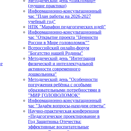
Методический день «ПиктоМир»
(лучшие практики)
Информационно-консультационный
час "План работы на 2026-2027
учебный год"
НПК "Марафон педагогических идей"
Информационно-консультационный
час "Открытие проекта "Ценности
России в Мире головоломок""
Всероссийский онлайн-форум
"Богатство нашей Родины"
Методический день "Интеграция
ие
физической и интеллектуальной
активности современного
дошкольника"
Методический день "Особенности
погружения ребёнка с особыми
образовательными потребностями в
"МИР ГОЛОВОЛОМОК"
Информационно-консультационный
час "Задаём вопросы-находим ответы"
Научно-практическая конференция
«Педагогическое проектирование в
Год Защитника Отечества:
эффективные воспитательные