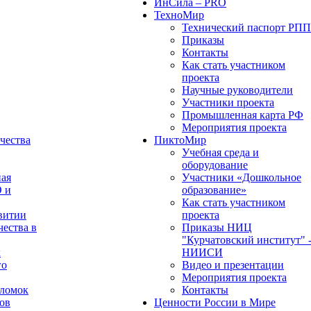
ИнСила – PRO
ТехноМир
Технический паспорт РП
Приказы
Контакты
Как стать участником
проекта
Научные руководители
Участники проекта
Промышленная карта РФ
Мероприятия проекта
чества
ПиктоМир
Учебная среда и
оборудование
ная
Участники «Дошкольное
О и
образование»
Как стать участником
витии
проекта
чества в
Приказы НИЦ
"Курчатовский институт" 
х
НИИСИ
го
Видео и презентации
Мероприятия проекта
оломок
Контакты
ов
Ценности России в Мире