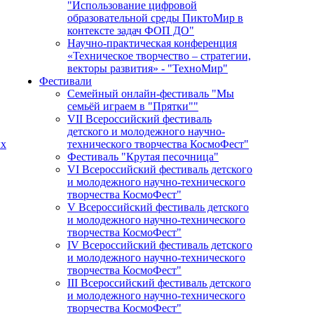
"Использование цифровой
образовательной среды ПиктоМир в
контексте задач ФОП ДО"
Научно-практическая конференция
«Техническое творчество – стратегии,
векторы развития» - "ТехноМир"
Фестивали
Семейный онлайн-фестиваль "Мы
семьёй играем в "Прятки""
VII Всероссийский фестиваль
детского и молодежного научно-
ых
технического творчества КосмоФест"
Фестиваль "Крутая песочница"
VI Всероссийский фестиваль детского
и молодежного научно-технического
творчества КосмоФест"
V Всероссийский фестиваль детского
и молодежного научно-технического
творчества КосмоФест"
IV Всероссийский фестиваль детского
и молодежного научно-технического
творчества КосмоФест"
III Всероссийский фестиваль детского
и молодежного научно-технического
творчества КосмоФест"