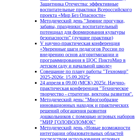
Защитника Отечества: эффективные
воспитательные практики Всероссийского
проекта «Мир Без Опасности»
Методический день "Зимние прогулки,
забавы, праздники: воспитательный
потенциал для формирования культуры
безопасности" (лучшие практики)
V научно-практическая конференция
«Уверенные шаги педагогов России по
внедрению основ алгоритмизации и
программирования в ЦОС ПиктоМир в
детском саду и начальной школе»
Совещание по плану работы "Техномир"
2025-2026г. 15.09.2025г
24 апреля в 09.00 (МСК) 2025г. Научно-
практическая конференция "Техническое
творчество - стратегии, векторы развития".
Методический день: "Многообразие
инновационных находок и практических
решений обогащения развития
дошкольников с помощью игровых наборов
"МИР ГОЛОВОЛОМОК"
Методический день «Новые возможности
интеграции образовательных областей
посредством использования игровых