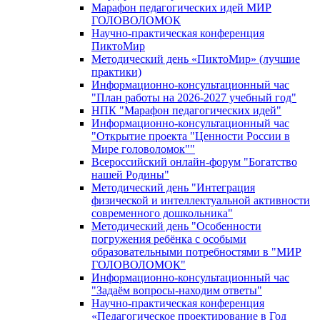
Марафон педагогических идей МИР
ГОЛОВОЛОМОК
Научно-практическая конференция
ПиктоМир
Методический день «ПиктоМир» (лучшие
практики)
Информационно-консультационный час
"План работы на 2026-2027 учебный год"
НПК "Марафон педагогических идей"
Информационно-консультационный час
"Открытие проекта "Ценности России в
Мире головоломок""
Всероссийский онлайн-форум "Богатство
нашей Родины"
Методический день "Интеграция
физической и интеллектуальной активности
современного дошкольника"
Методический день "Особенности
погружения ребёнка с особыми
образовательными потребностями в "МИР
ГОЛОВОЛОМОК"
Информационно-консультационный час
"Задаём вопросы-находим ответы"
Научно-практическая конференция
«Педагогическое проектирование в Год