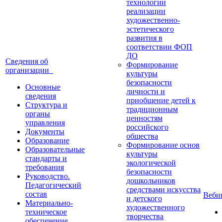
технологии
реализации
художественно-
эстетического
развития в
соответствии ФОП
ДО
Сведения об
Формирование
организации
культуры
безопасности
Основные
личности и
сведения
приобщение детей к
Структура и
традиционным
органы
ценностям
управления
российского
Документы
общества
Образование
Формирование основ
Образовательные
культуры
стандарты и
экологической
требования
безопасности
Руководство.
дошкольников
Педагогический
средствами искусства
состав
Веб
и детского
Материально-
художественного
техническое
творчества
обеспечение