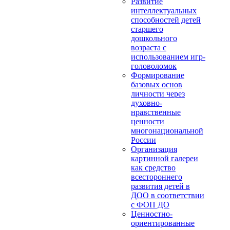
Развитие
интеллектуальных
способностей детей
старшего
дошкольного
возраста с
использованием игр-
головоломок
Формирование
базовых основ
личности через
духовно-
нравственные
ценности
многонациональной
России
Организация
картинной галереи
как средство
всестороннего
развития детей в
ДОО в соответствии
с ФОП ДО
Ценностно-
ориентированные