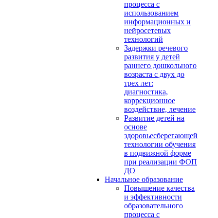
процесса с
использованием
информационных и
нейросетевых
технологий
Задержки речевого
развития у детей
раннего дошкольного
возраста с двух до
трех лет:
диагностика,
коррекционное
воздействие, лечение
Развитие детей на
основе
здоровьесберегающей
технологии обучения
в подвижной форме
при реализации ФОП
ДО
Начальное образование
Повышение качества
и эффективности
образовательного
процесса с