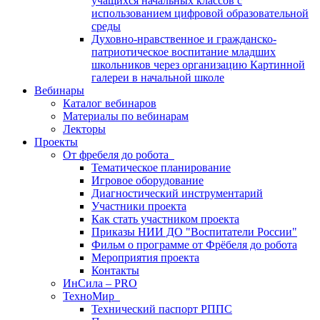
учащихся начальных классов с
использованием цифровой образовательной
среды
Духовно-нравственное и гражданско-
патриотическое воспитание младших
школьников через организацию Картинной
галереи в начальной школе
Вебинары
Каталог вебинаров
Материалы по вебинарам
Лекторы
Проекты
От фребеля до робота
Тематическое планирование
Игровое оборудование
Диагностический инструментарий
Участники проекта
Как стать участником проекта
Приказы НИИ ДО "Воспитатели России"
Фильм о программе от Фрёбеля до робота
Мероприятия проекта
Контакты
ИнСила – PRO
ТехноМир
Технический паспорт РППС