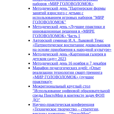
наборов «МИР ГОЛОВОЛОМОК»
Методический день "Партнерские формы
занятий взрослого с детьми с
использованием игровых наборов "МИР
ГОЛОВОЛОМОК"
Методический день «Лучшие практики и
инновационные решения в «МИРЕ
ГОЛОВОЛОМОК» Часть 1
Авторский семинар И.А. Лыковой Тема:
«Патриотическое воспитание дошкольников
на основе приобщения к народной культуре»
Методический день «Картинная галерея в
детском саду» 2023
Методический день 16 ноября и 7 декабря
Марафон педагогических идей: «Опыт
реализации технологии смарт-тренинга
«МИР ГОЛОВОЛОМОК» (лучшие
практики)»
Межрегиональный круглый стол
"Использование цифровой образовательной
среды ПиктоМир в контексте задач ФОП
ДО"
Научно-практическая конференция
«Техническое творчество – стратегии,
векторы развития» - "ТехноМир"