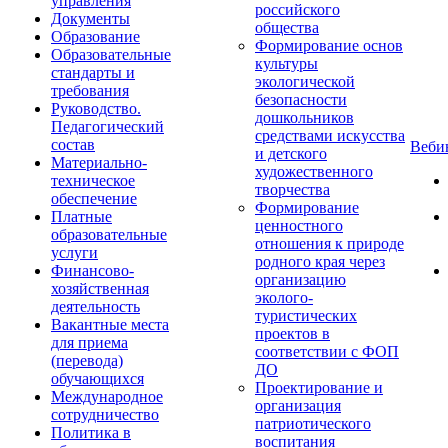
управления
российского
Документы
общества
Образование
Формирование основ
Образовательные
культуры
стандарты и
экологической
требования
безопасности
Руководство.
дошкольников
Педагогический
средствами искусства
состав
Веб
и детского
Материально-
художественного
техническое
творчества
обеспечение
Формирование
Платные
ценностного
образовательные
отношения к природе
услуги
родного края через
Финансово-
организацию
хозяйственная
эколого-
деятельность
туристических
Вакантные места
проектов в
для приема
соответствии с ФОП
(перевода)
ДО
обучающихся
Проектирование и
Международное
организация
сотрудничество
патриотического
Политика в
воспитания