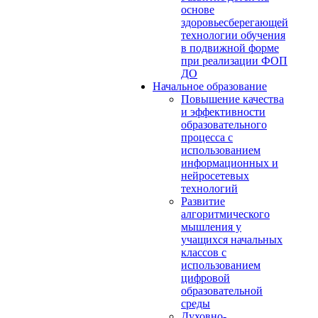
основе
здоровьесберегающей
технологии обучения
в подвижной форме
при реализации ФОП
ДО
Начальное образование
Повышение качества
и эффективности
образовательного
процесса с
использованием
информационных и
нейросетевых
технологий
Развитие
алгоритмического
мышления у
учащихся начальных
классов с
использованием
цифровой
образовательной
среды
Духовно-