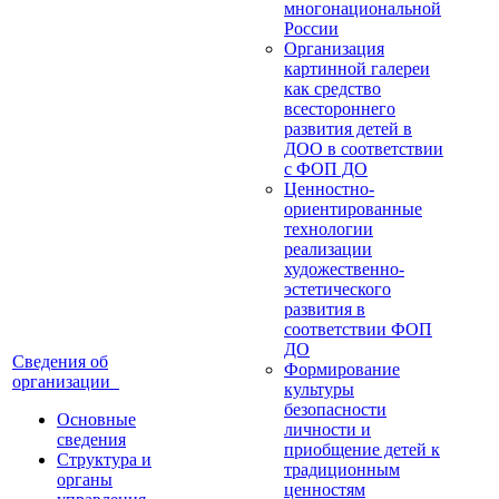
многонациональной
России
Организация
картинной галереи
как средство
всестороннего
развития детей в
ДОО в соответствии
с ФОП ДО
Ценностно-
ориентированные
технологии
реализации
художественно-
эстетического
развития в
соответствии ФОП
ДО
Сведения об
Формирование
организации
культуры
безопасности
Основные
личности и
сведения
приобщение детей к
Структура и
традиционным
органы
ценностям