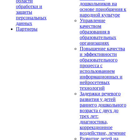
области
дошкольников на
обработки и
основе приобщения к
защиты
народной культуре
персональных
Управление
данных
качеством
Партнеры
образования в
образовательных
организациях
Повышение качества
и эффективности
образовательного
процесса с
использованием
информационных и
нейросетевых
технологий
Задержки речевого
развития у детей
раннего дошкольного
возраста с двух до
трех лет:
диагностика,
коррекционное
воздействие, лечение
Развитие детей на