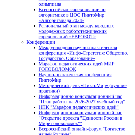
олимпиада
Всероссийское соревнование по
алгоритмике в ЦОС ПиктоМир
«Алгоритмиада 2024»
Региональный этап международных
молодежных робототехнических
соревнований «ЕВРОБОТ»
Конференции
Международная научно-практическая
конференция «Инфо-Стратегия: Общество.
Государство. Образование»
Марафон педагогических идей МИР
ГОЛОВОЛОМОК
Научно-практическая конференция
ПиктоМир
Методический день «ПиктоМир» (лучшие
практики)
Информационно-консультационный час
"План работы на 2026-2027 учебный год"
НПК "Марафон педагогических идей"
Информационно-консультационный час
"Открытие проекта "Ценности России в
Мире головоломок""
Всероссийский онлайн-форум "Богатство
нашей Родины"