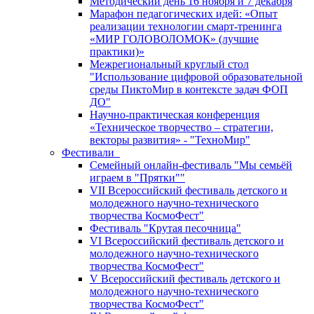
Методический день 16 ноября и 7 декабря
Марафон педагогических идей: «Опыт
реализации технологии смарт-тренинга
«МИР ГОЛОВОЛОМОК» (лучшие
практики)»
Межрегиональный круглый стол
"Использование цифровой образовательной
среды ПиктоМир в контексте задач ФОП
ДО"
Научно-практическая конференция
«Техническое творчество – стратегии,
векторы развития» - "ТехноМир"
Фестивали
Семейный онлайн-фестиваль "Мы семьёй
играем в "Прятки""
VII Всероссийский фестиваль детского и
молодежного научно-технического
творчества КосмоФест"
Фестиваль "Крутая песочница"
VI Всероссийский фестиваль детского и
молодежного научно-технического
творчества КосмоФест"
V Всероссийский фестиваль детского и
молодежного научно-технического
творчества КосмоФест"