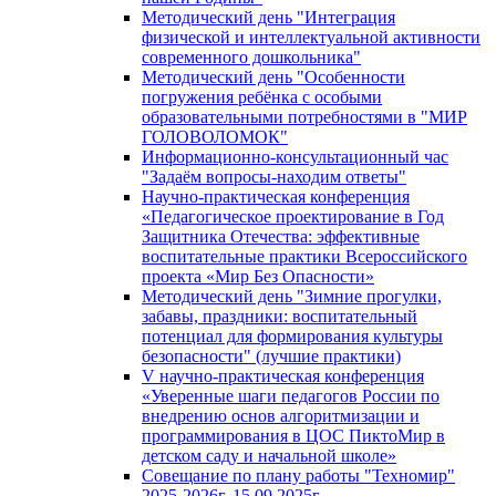
Методический день "Интеграция
физической и интеллектуальной активности
современного дошкольника"
Методический день "Особенности
погружения ребёнка с особыми
образовательными потребностями в "МИР
ГОЛОВОЛОМОК"
Информационно-консультационный час
"Задаём вопросы-находим ответы"
Научно-практическая конференция
«Педагогическое проектирование в Год
Защитника Отечества: эффективные
воспитательные практики Всероссийского
проекта «Мир Без Опасности»
Методический день "Зимние прогулки,
забавы, праздники: воспитательный
потенциал для формирования культуры
безопасности" (лучшие практики)
V научно-практическая конференция
«Уверенные шаги педагогов России по
внедрению основ алгоритмизации и
программирования в ЦОС ПиктоМир в
детском саду и начальной школе»
Совещание по плану работы "Техномир"
2025-2026г. 15.09.2025г