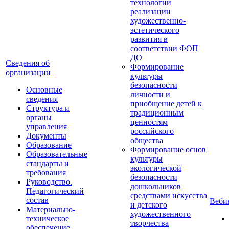
технологии
реализации
художественно-
эстетического
развития в
соответствии ФОП
ДО
Сведения об
Формирование
организации
культуры
безопасности
Основные
личности и
сведения
приобщение детей к
Структура и
традиционным
органы
ценностям
управления
российского
Документы
общества
Образование
Формирование основ
Образовательные
культуры
стандарты и
экологической
требования
безопасности
Руководство.
дошкольников
Педагогический
средствами искусства
состав
Веб
и детского
Материально-
художественного
техническое
творчества
обеспечение