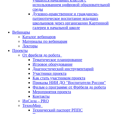
учащихся начальных классов с
использованием цифровой образовательной
среды
Духовно-нравственное и гражданско-
патриотическое воспитание младших
школьников через организацию Картинной
галереи в начальной школе
Вебинары
Каталог вебинаров
Материалы по вебинарам
Лекторы
Проекты
От фребеля до робота
Тематическое планирование
Игровое оборудование
Диагностический инструментарий
Участники проекта
Как стать участником проекта
Приказы НИИ ДО "Воспитатели России"
Фильм о программе от Фрёбеля до робота
Мероприятия проекта
Контакты
ИнСила – PRO
ТехноМир
Технический паспорт РППС