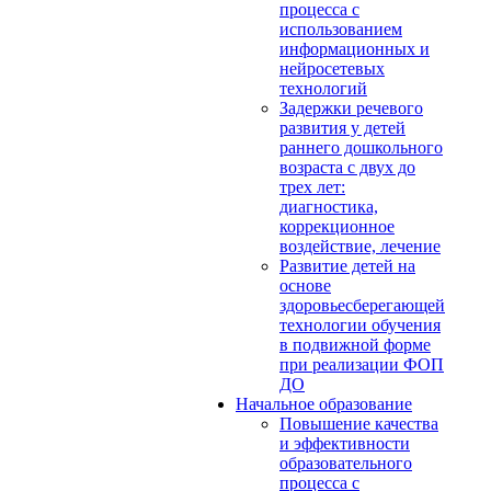
процесса с
использованием
информационных и
нейросетевых
технологий
Задержки речевого
развития у детей
раннего дошкольного
возраста с двух до
трех лет:
диагностика,
коррекционное
воздействие, лечение
Развитие детей на
основе
здоровьесберегающей
технологии обучения
в подвижной форме
при реализации ФОП
ДО
Начальное образование
Повышение качества
и эффективности
образовательного
процесса с