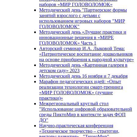
наборов «МИР ГОЛОВОЛОМОК»
Методический день "Партнерские формы
занятий взрослого с детьми с
использованием игровых наборов "МИР
ГОЛОВОЛОМОК"
Методический день «Лучшие практики и
инновационные решения в «МИРЕ
ГОЛОВОЛОМОК» Часть 1
Авторский семинар И.А. Лыковой Тема:
«Патриотическое воспитание дошкольников
на основе приобщения к народной культуре»
Методический день «Картинная галерея в
детском саду» 2023
Методический день 16 ноября и 7 декабря
Марафон педагогических идей: «Опыт
реализации технологии смарт-тренинга
«МИР ГОЛОВОЛОМОК» (лучшие
практики)»
Межрегиональный круглый стол
"Использование цифровой образовательной
среды ПиктоМир в контексте задач ФОП
ДО"
Научно-практическая конференция
«Техническое творчество – стратегии,
векторы развития» - "ТехноМир"