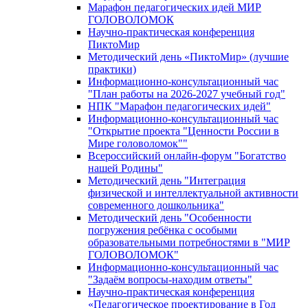
Марафон педагогических идей МИР
ГОЛОВОЛОМОК
Научно-практическая конференция
ПиктоМир
Методический день «ПиктоМир» (лучшие
практики)
Информационно-консультационный час
"План работы на 2026-2027 учебный год"
НПК "Марафон педагогических идей"
Информационно-консультационный час
"Открытие проекта "Ценности России в
Мире головоломок""
Всероссийский онлайн-форум "Богатство
нашей Родины"
Методический день "Интеграция
физической и интеллектуальной активности
современного дошкольника"
Методический день "Особенности
погружения ребёнка с особыми
образовательными потребностями в "МИР
ГОЛОВОЛОМОК"
Информационно-консультационный час
"Задаём вопросы-находим ответы"
Научно-практическая конференция
«Педагогическое проектирование в Год