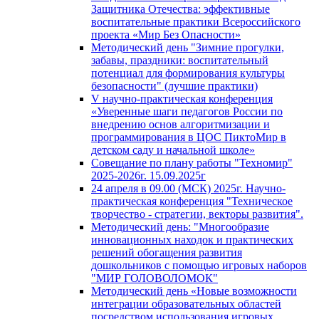
Защитника Отечества: эффективные
воспитательные практики Всероссийского
проекта «Мир Без Опасности»
Методический день "Зимние прогулки,
забавы, праздники: воспитательный
потенциал для формирования культуры
безопасности" (лучшие практики)
V научно-практическая конференция
«Уверенные шаги педагогов России по
внедрению основ алгоритмизации и
программирования в ЦОС ПиктоМир в
детском саду и начальной школе»
Совещание по плану работы "Техномир"
2025-2026г. 15.09.2025г
24 апреля в 09.00 (МСК) 2025г. Научно-
практическая конференция "Техническое
творчество - стратегии, векторы развития".
Методический день: "Многообразие
инновационных находок и практических
решений обогащения развития
дошкольников с помощью игровых наборов
"МИР ГОЛОВОЛОМОК"
Методический день «Новые возможности
интеграции образовательных областей
посредством использования игровых