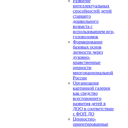
Развитие
интеллектуальных
способностей детей
старшего
дошкольного
возраста с
использованием игр-
головоломок
Формирование
базовых основ
личности через
духовно-
нравственные
ценности
многонациональной
России
Организация
картинной галереи
как средство
всестороннего
развития детей в
ДОО в соответствии
с ФОП ДО
Ценностно-
ориентированные