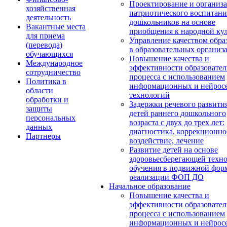
Проектирование и организ
хозяйственная
патриотического воспитани
деятельность
дошкольников на основе
Вакантные места
приобщения к народной кул
для приема
Управление качеством обра
(перевода)
в образовательных организ
обучающихся
Повышение качества и
Международное
эффективности образовател
сотрудничество
процесса с использованием
Политика в
информационных и нейрос
области
технологий
обработки и
Задержки речевого развити
защиты
детей раннего дошкольного
персональных
возраста с двух до трех лет:
данных
диагностика, коррекционно
Партнеры
воздействие, лечение
Развитие детей на основе
здоровьесберегающей техн
обучения в подвижной фор
реализации ФОП ДО
Начальное образование
Повышение качества и
эффективности образовател
процесса с использованием
информационных и нейрос