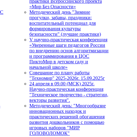
практики Всероссийского проекта
«Мир Без Опасности»
ПС
Методический день "Зимние
прогулки, забавы, праздники:
воспитательный потенциал для
формирования культуры
безопасности" (лучшие практики)
V научно-практическая конференция
«Уверенные шаги педагогов России
по внедрению основ алгоритмизации
и программирования в ЦОС
ПиктоМир в детском саду и
начальной школе»
Совещание по плану работы
"Техномир" 2025-2026г. 15.09.2025г
24 апреля в 09.00 (МСК) 2025г.
Научно-практическая конференция
"Техническое творчество - стратегии,
векторы развития".
-
Методический день: "Многообразие
инновационных находок и
практических решений обогащения
развития дошкольников с помощью
игровых наборов "МИР
ГОЛОВОЛОМОК"