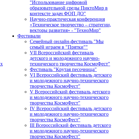
"Использование цифровой
образовательной среды ПиктоМир в
контексте задач ФОП ДО"
Научно-практическая конференция
«Техническое творчество – стратегии,
векторы развития» - "ТехноМир"
Фестивали
Семейный онлайн-фестиваль "Мы
семьёй играем в "Прятки""
VII Всероссийский фестиваль
детского и молодежного научно-
ых
технического творчества КосмоФест"
Фестиваль "Крутая песочница"
VI Всероссийский фестиваль детского
и молодежного научно-технического
творчества КосмоФест"
V Всероссийский фестиваль детского
и молодежного научно-технического
творчества КосмоФест"
IV Всероссийский фестиваль детского
и молодежного научно-технического
творчества КосмоФест"
III Всероссийский фестиваль детского
и молодежного научно-технического
творчества КосмоФест"