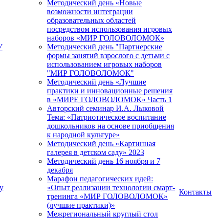
Методический день «Новые
возможности интеграции
образовательных областей
посредством использования игровых
наборов «МИР ГОЛОВОЛОМОК»
У
Методический день "Партнерские
формы занятий взрослого с детьми с
использованием игровых наборов
"МИР ГОЛОВОЛОМОК"
Методический день «Лучшие
практики и инновационные решения
в «МИРЕ ГОЛОВОЛОМОК» Часть 1
Авторский семинар И.А. Лыковой
Тема: «Патриотическое воспитание
дошкольников на основе приобщения
к народной культуре»
Методический день «Картинная
галерея в детском саду» 2023
Методический день 16 ноября и 7
декабря
Марафон педагогических идей:
у
«Опыт реализации технологии смарт-
Контакты
тренинга «МИР ГОЛОВОЛОМОК»
(лучшие практики)»
Межрегиональный круглый стол