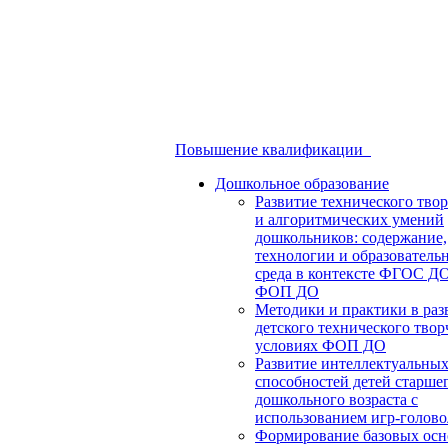
Повышение квалификации
Дошкольное образование
Развитие технического твор
и алгоритмических умений
дошкольников: содержание,
технологии и образователь
среда в контексте ФГОС Д
ФОП ДО
Методики и практики в раз
детского технического твор
условиях ФОП ДО
Развитие интеллектуальны
способностей детей старше
дошкольного возраста с
использованием игр-голов
Формирование базовых осн