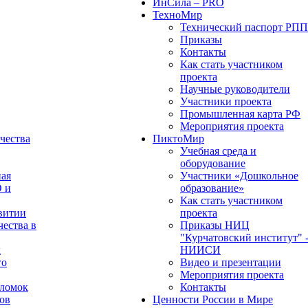
ИнСила – PRO
ТехноМир
Технический паспорт РП
Приказы
Контакты
Как стать участником
проекта
Научные руководители
Участники проекта
Промышленная карта РФ
Мероприятия проекта
чества
ПиктоМир
Учебная среда и
оборудование
ная
Участники «Дошкольное
О и
образование»
Как стать участником
витии
проекта
чества в
Приказы НИЦ
"Курчатовский институт" 
х
НИИСИ
го
Видео и презентации
Мероприятия проекта
оломок
Контакты
ов
Ценности России в Мире