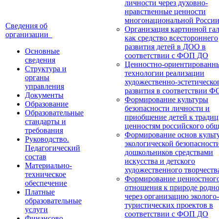
личности через духовно-
нравственные ценности
многонациональной Росси
Сведения об
Организация картинной га
организации
как средство всестороннего
развития детей в ДОО в
Основные
соответствии с ФОП ДО
сведения
Ценностно-ориентированн
Структура и
технологии реализации
органы
художественно-эстетическо
управления
развития в соответствии 
Документы
Формирование культуры
Образование
безопасности личности и
Образовательные
приобщение детей к тради
стандарты и
ценностям российского общ
требования
Формирование основ культ
Руководство.
экологической безопасност
Педагогический
дошкольников средствами
состав
искусства и детского
Материально-
художественного творчеств
техническое
Формирование ценностног
обеспечение
отношения к природе родно
Платные
через организацию эколого-
образовательные
туристических проектов в
услуги
соответствии с ФОП ДО
Финансово-