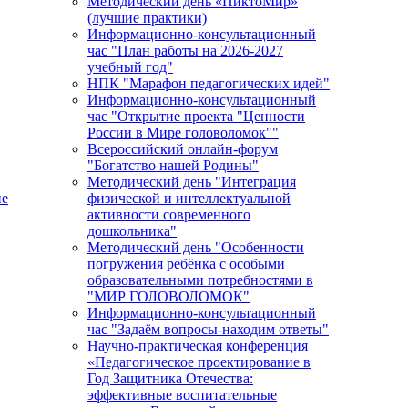
Методический день «ПиктоМир»
(лучшие практики)
Информационно-консультационный
час "План работы на 2026-2027
учебный год"
НПК "Марафон педагогических идей"
Информационно-консультационный
час "Открытие проекта "Ценности
России в Мире головоломок""
Всероссийский онлайн-форум
"Богатство нашей Родины"
Методический день "Интеграция
ие
физической и интеллектуальной
активности современного
дошкольника"
Методический день "Особенности
погружения ребёнка с особыми
образовательными потребностями в
"МИР ГОЛОВОЛОМОК"
Информационно-консультационный
час "Задаём вопросы-находим ответы"
Научно-практическая конференция
«Педагогическое проектирование в
Год Защитника Отечества:
эффективные воспитательные