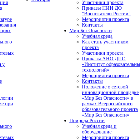
ация
Участники проекта
я
Приказы НИИ ДО
"Воспитатели России"
ьтуре
Мероприятия проекта
зования
Контакты
ациях
Мир Без Опасности
Учебная среда
ьного
Как стать участником
проекта
етевых
Участники проекта
Приказы АНО ДПО
я у
«Институт образовательн
технологий»
Мероприятия проекта
е
Контакты
Положение о сетевой
инновационной площадке
ологии
«Мир Без Опасности» в
ме при
рамках Всероссийского
образовательного проекта
«Мир Без Опасности»
Природа России
ьного
Учебная среда и
оборудование
етевых
Мероприятия проекта