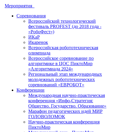
Мероприятия
Соревнования
Всероссийский технологический
фестиваль PROFEST (до 2018 года -
«РобоФест»)
ИКаР
Икаренок
Всероссийская робототехническая
олимпиада
Всероссийское соревнование по
алгоритмике в ЦОС ПиктоМир
«Алгоритмиада 2024»
Региональный этап международных
молодежных робототехнических
соревнований «ЕВРОБОТ»
Конференции
Международная научно-практическая
конференция «Инфо-Стратегия:
Общество. Государство. Образование»
Марафон педагогических идей МИР
ГОЛОВОЛОМОК
Научно-практическая конференция
ПиктоМир