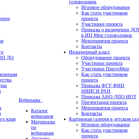
головоломок
Игровое оборудование
и
Как стать участником
лереи
проекта
Участники проекта
Приказы о включении ДО
в ИП Мир головоломок
ые
Мероприятия проекта
Контакты
го
Инженерный класс
ФОП ДО
Оборудование проекта
Участники проекта
Участники ПиктоМир
ционным
Как стать участником
ества
проекта
уры
Приказы ФГУ ФНЦ
и
НИИСИ РАН
Приказы АНО ДПО ИОТ
Вебинары
Презентация проекта
а
Мероприятия проекта
Каталог
о
Контакты
вебинаров
го края
Картинная галерея в детском сад
Материалы
Игровое оборудование
по
Как стать участником
вебинарам
проекта
Лекторы