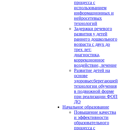
процесса с
использованием
информационных и
нейросетевых
технологий
Задержки речевого
развития у детей
раннего дошкольного
возраста с двух до
трех лет:
диагностика,
коррекционное
воздействие, лечение
Развитие детей на
основе
здоровьесберегающей
технологии обучения
в подвижной форме
при реализации ФОП
ДО
Начальное образование
Повышение качества
и эффективности
образовательного
процесса с