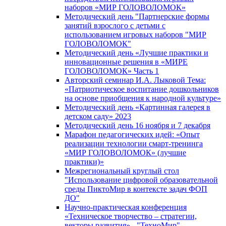
наборов «МИР ГОЛОВОЛОМОК»
Методический день "Партнерские формы
занятий взрослого с детьми с
использованием игровых наборов "МИР
ГОЛОВОЛОМОК"
Методический день «Лучшие практики и
инновационные решения в «МИРЕ
ГОЛОВОЛОМОК» Часть 1
Авторский семинар И.А. Лыковой Тема:
«Патриотическое воспитание дошкольников
на основе приобщения к народной культуре»
Методический день «Картинная галерея в
детском саду» 2023
Методический день 16 ноября и 7 декабря
Марафон педагогических идей: «Опыт
реализации технологии смарт-тренинга
«МИР ГОЛОВОЛОМОК» (лучшие
практики)»
Межрегиональный круглый стол
"Использование цифровой образовательной
среды ПиктоМир в контексте задач ФОП
ДО"
Научно-практическая конференция
«Техническое творчество – стратегии,
векторы развития» - "ТехноМир"