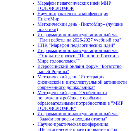
Марафон педагогических идей МИР
ГОЛОВОЛОМОК
Научно-практическая конференция
ПиктоМир
Методический день «ПиктоМир» (лучшие
практики)
Информационно-консультационный час
"План работы на 2026-2027 учебный год"
НПК "Марафон педагогических идей"
Информационно-консультационный час
"Открытие проекта "Ценности России в
Мире головоломок""
Всероссийский онлайн-форум "Богатство
нашей Родины"
Методический день "Интеграция
физической и интеллектуальной активности
современного дошкольника"
Методический день "Особенности
погружения ребёнка с особыми
образовательными потребностями в "МИР
ГОЛОВОЛОМОК"
Информационно-консультационный час
"Задаём вопросы-находим ответы"
Научно-практическая конференция
«Педагогическое проектирование в Год