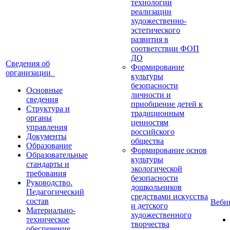
технологии
реализации
художественно-
эстетического
развития в
соответствии ФОП
ДО
Сведения об
Формирование
организации
культуры
безопасности
Основные
личности и
сведения
приобщение детей к
Структура и
традиционным
органы
ценностям
управления
российского
Документы
общества
Образование
Формирование основ
Образовательные
культуры
стандарты и
экологической
требования
безопасности
Руководство.
дошкольников
Педагогический
средствами искусства
состав
Веб
и детского
Материально-
художественного
техническое
творчества
обеспечение