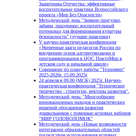
Защитника Отечества: эффективные
воспитательные практики Всероссийского
проекта «Мир Без Опасности»
Методический день "Зимние прогулки,
забавы, праздники: воспитательный
потенциал для формирования культуры
безопасности" (лучшие практики)
V научно-практическая конференция
«Уверенные шаги педагогов России по
внедрению основ алгоритмизации и
программирования в ЦОС ПиктоМир в
детском саду и начальной школе»
Совещание по плану работы "Техномир"
2025-2026г. 15.09.2025г
24 апреля в 09.00 (МСК) 2025г. Научно-
практическая конференция "Техническое
творчество - стратегии, векторы развития".
Методический день: "Многообразие
инновационных находок и практических
решений обогащения развития
дошкольников с помощью игровых наборов
"МИР ГОЛОВОЛОМОК"
Методический день «Новые возможности
интеграции образовательных областей
посредством использования игровых