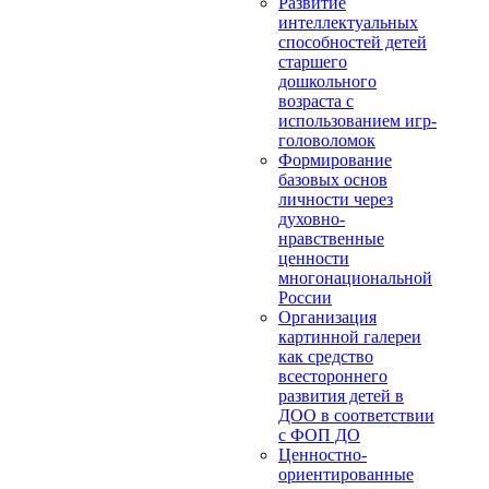
Развитие
интеллектуальных
способностей детей
старшего
дошкольного
возраста с
использованием игр-
головоломок
Формирование
базовых основ
личности через
духовно-
нравственные
ценности
многонациональной
России
Организация
картинной галереи
как средство
всестороннего
развития детей в
ДОО в соответствии
с ФОП ДО
Ценностно-
ориентированные