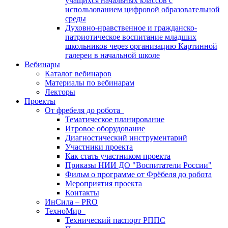
учащихся начальных классов с
использованием цифровой образовательной
среды
Духовно-нравственное и гражданско-
патриотическое воспитание младших
школьников через организацию Картинной
галереи в начальной школе
Вебинары
Каталог вебинаров
Материалы по вебинарам
Лекторы
Проекты
От фребеля до робота
Тематическое планирование
Игровое оборудование
Диагностический инструментарий
Участники проекта
Как стать участником проекта
Приказы НИИ ДО "Воспитатели России"
Фильм о программе от Фрёбеля до робота
Мероприятия проекта
Контакты
ИнСила – PRO
ТехноМир
Технический паспорт РППС