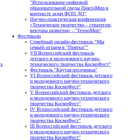
"Использование цифровой
образовательной среды ПиктоМир в
контексте задач ФОП ДО"
Научно-практическая конференция
«Техническое творчество – стратегии,
векторы развития» - "ТехноМир"
Фестивали
Семейный онлайн-фестиваль "Мы
семьёй играем в "Прятки""
VII Всероссийский фестиваль
детского и молодежного научно-
ых
технического творчества КосмоФест"
Фестиваль "Крутая песочница"
VI Всероссийский фестиваль детского
и молодежного научно-технического
творчества КосмоФест"
V Всероссийский фестиваль детского
и молодежного научно-технического
творчества КосмоФест"
IV Всероссийский фестиваль детского
и молодежного научно-технического
творчества КосмоФест"
III Всероссийский фестиваль детского
и молодежного научно-технического
творчества КосмоФест"