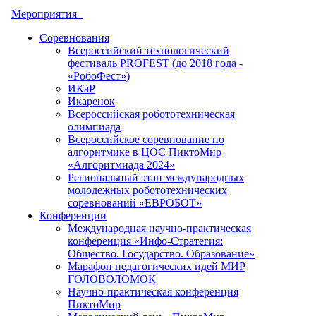
Мероприятия
Соревнования
Всероссийский технологический
фестиваль PROFEST (до 2018 года -
«РобоФест»)
ИКаР
Икаренок
Всероссийская робототехническая
олимпиада
Всероссийское соревнование по
алгоритмике в ЦОС ПиктоМир
«Алгоритмиада 2024»
Региональный этап международных
молодежных робототехнических
соревнований «ЕВРОБОТ»
Конференции
Международная научно-практическая
конференция «Инфо-Стратегия:
Общество. Государство. Образование»
Марафон педагогических идей МИР
ГОЛОВОЛОМОК
Научно-практическая конференция
ПиктоМир