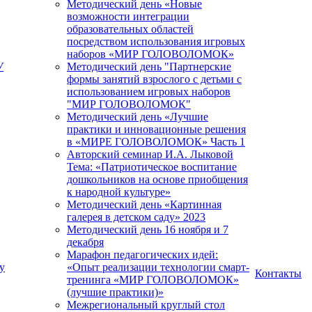
Методический день «Новые
возможности интеграции
образовательных областей
посредством использования игровых
наборов «МИР ГОЛОВОЛОМОК»
У
Методический день "Партнерские
формы занятий взрослого с детьми с
использованием игровых наборов
"МИР ГОЛОВОЛОМОК"
Методический день «Лучшие
практики и инновационные решения
в «МИРЕ ГОЛОВОЛОМОК» Часть 1
Авторский семинар И.А. Лыковой
Тема: «Патриотическое воспитание
дошкольников на основе приобщения
к народной культуре»
Методический день «Картинная
галерея в детском саду» 2023
Методический день 16 ноября и 7
декабря
Марафон педагогических идей:
у
«Опыт реализации технологии смарт-
Контакты
тренинга «МИР ГОЛОВОЛОМОК»
(лучшие практики)»
Межрегиональный круглый стол