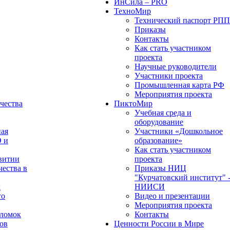
ИнСила – PRO
ТехноМир
Технический паспорт РП
Приказы
Контакты
Как стать участником
проекта
Научные руководители
Участники проекта
Промышленная карта РФ
Мероприятия проекта
чества
ПиктоМир
Учебная среда и
оборудование
ная
Участники «Дошкольное
О и
образование»
Как стать участником
витии
проекта
чества в
Приказы НИЦ
"Курчатовский институт" 
х
НИИСИ
го
Видео и презентации
Мероприятия проекта
оломок
Контакты
ов
Ценности России в Мире