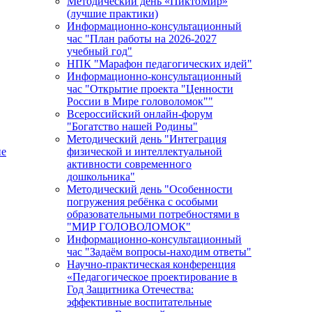
Методический день «ПиктоМир»
(лучшие практики)
Информационно-консультационный
час "План работы на 2026-2027
учебный год"
НПК "Марафон педагогических идей"
Информационно-консультационный
час "Открытие проекта "Ценности
России в Мире головоломок""
Всероссийский онлайн-форум
"Богатство нашей Родины"
Методический день "Интеграция
ие
физической и интеллектуальной
активности современного
дошкольника"
Методический день "Особенности
погружения ребёнка с особыми
образовательными потребностями в
"МИР ГОЛОВОЛОМОК"
Информационно-консультационный
час "Задаём вопросы-находим ответы"
Научно-практическая конференция
«Педагогическое проектирование в
Год Защитника Отечества:
эффективные воспитательные