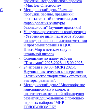
практики Всероссийского проекта
«Мир Без Опасности»
ПС
Методический день "Зимние
прогулки, забавы, праздники:
воспитательный потенциал для
формирования культуры
безопасности" (лучшие практики)
V научно-практическая конференция
«Уверенные шаги педагогов России
по внедрению основ алгоритмизации
и программирования в ЦОС
ПиктоМир в детском саду и
начальной школе»
Совещание по плану работы
"Техномир" 2025-2026г. 15.09.2025г
24 апреля в 09.00 (МСК) 2025г.
Научно-практическая конференция
"Техническое творчество - стратегии,
векторы развития".
-
Методический день: "Многообразие
инновационных находок и
практических решений обогащения
развития дошкольников с помощью
игровых наборов "МИР
ГОЛОВОЛОМОК"