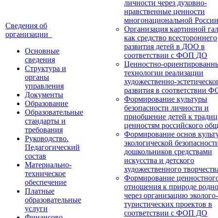
личности через духовно-
нравственные ценности
многонациональной Росси
Сведения об
Организация картинной га
организации
как средство всестороннего
развития детей в ДОО в
Основные
соответствии с ФОП ДО
сведения
Ценностно-ориентированн
Структура и
технологии реализации
органы
художественно-эстетическо
управления
развития в соответствии 
Документы
Формирование культуры
Образование
безопасности личности и
Образовательные
приобщение детей к тради
стандарты и
ценностям российского общ
требования
Формирование основ культ
Руководство.
экологической безопасност
Педагогический
дошкольников средствами
состав
искусства и детского
Материально-
художественного творчеств
техническое
Формирование ценностног
обеспечение
отношения к природе родно
Платные
через организацию эколого-
образовательные
туристических проектов в
услуги
соответствии с ФОП ДО
Финансово-