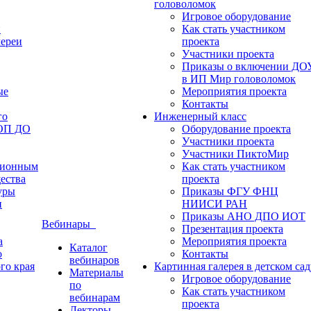
головоломок
Игровое оборудование
и
Как стать участником
лереи
проекта
Участники проекта
Приказы о включении ДО
в ИП Мир головоломок
ые
Мероприятия проекта
Контакты
го
Инженерный класс
ФОП ДО
Оборудование проекта
Участники проекта
Участники ПиктоМир
ционным
Как стать участником
ества
проекта
уры
Приказы ФГУ ФНЦ
и
НИИСИ РАН
Приказы АНО ДПО ИОТ
Вебинары
Презентация проекта
а
Мероприятия проекта
Каталог
о
Контакты
вебинаров
го края
Картинная галерея в детском сад
Материалы
Игровое оборудование
по
Как стать участником
вебинарам
проекта
Лекторы