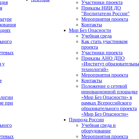
ация
Участники проекта
я
Приказы НИИ ДО
"Воспитатели России"
ьтуре
Мероприятия проекта
зования
Контакты
ациях
Мир Без Опасности
Учебная среда
ьного
Как стать участником
проекта
етевых
Участники проекта
Приказы АНО ДПО
я у
«Институт образовательн
технологий»
Мероприятия проекта
е
Контакты
Положение о сетевой
инновационной площадке
ологии
«Мир Без Опасности» в
ме при
рамках Всероссийского
образовательного проекта
«Мир Без Опасности»
Природа России
ьного
Учебная среда и
оборудование
етевых
Мероприятия проекта