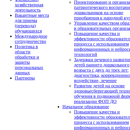
Проектирование и организ
хозяйственная
патриотического воспитани
деятельность
дошкольников на основе
Вакантные места
приобщения к народной кул
для приема
Управление качеством обра
(перевода)
в образовательных организ
обучающихся
Повышение качества и
Международное
эффективности образовател
сотрудничество
процесса с использованием
Политика в
информационных и нейрос
области
технологий
обработки и
Задержки речевого развити
защиты
детей раннего дошкольного
персональных
возраста с двух до трех лет:
данных
диагностика, коррекционно
Партнеры
воздействие, лечение
Развитие детей на основе
здоровьесберегающей техн
обучения в подвижной фор
реализации ФОП ДО
Начальное образование
Повышение качества и
эффективности образовател
процесса с использованием
информационных и нейрос