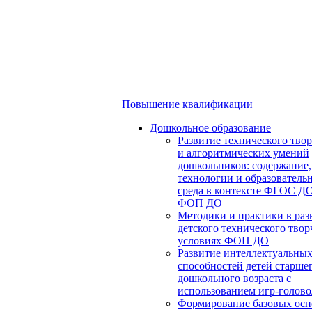
Повышение квалификации
Дошкольное образование
Развитие технического твор
и алгоритмических умений
дошкольников: содержание,
технологии и образователь
среда в контексте ФГОС Д
ФОП ДО
Методики и практики в раз
детского технического твор
условиях ФОП ДО
Развитие интеллектуальны
способностей детей старше
дошкольного возраста с
использованием игр-голов
Формирование базовых осн