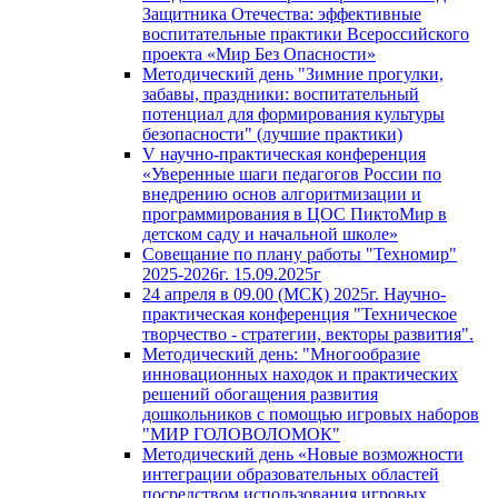
Защитника Отечества: эффективные
воспитательные практики Всероссийского
проекта «Мир Без Опасности»
Методический день "Зимние прогулки,
забавы, праздники: воспитательный
потенциал для формирования культуры
безопасности" (лучшие практики)
V научно-практическая конференция
«Уверенные шаги педагогов России по
внедрению основ алгоритмизации и
программирования в ЦОС ПиктоМир в
детском саду и начальной школе»
Совещание по плану работы "Техномир"
2025-2026г. 15.09.2025г
24 апреля в 09.00 (МСК) 2025г. Научно-
практическая конференция "Техническое
творчество - стратегии, векторы развития".
Методический день: "Многообразие
инновационных находок и практических
решений обогащения развития
дошкольников с помощью игровых наборов
"МИР ГОЛОВОЛОМОК"
Методический день «Новые возможности
интеграции образовательных областей
посредством использования игровых