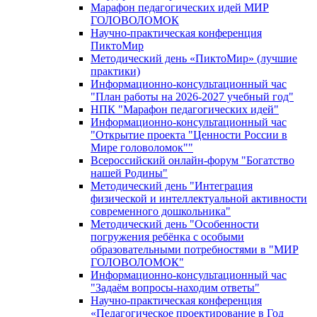
Марафон педагогических идей МИР
ГОЛОВОЛОМОК
Научно-практическая конференция
ПиктоМир
Методический день «ПиктоМир» (лучшие
практики)
Информационно-консультационный час
"План работы на 2026-2027 учебный год"
НПК "Марафон педагогических идей"
Информационно-консультационный час
"Открытие проекта "Ценности России в
Мире головоломок""
Всероссийский онлайн-форум "Богатство
нашей Родины"
Методический день "Интеграция
физической и интеллектуальной активности
современного дошкольника"
Методический день "Особенности
погружения ребёнка с особыми
образовательными потребностями в "МИР
ГОЛОВОЛОМОК"
Информационно-консультационный час
"Задаём вопросы-находим ответы"
Научно-практическая конференция
«Педагогическое проектирование в Год