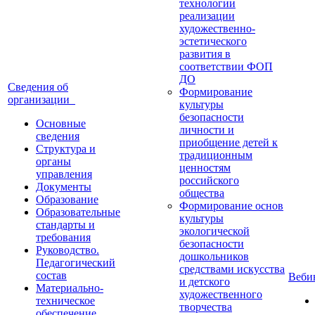
технологии
реализации
художественно-
эстетического
развития в
соответствии ФОП
ДО
Сведения об
Формирование
организации
культуры
безопасности
Основные
личности и
сведения
приобщение детей к
Структура и
традиционным
органы
ценностям
управления
российского
Документы
общества
Образование
Формирование основ
Образовательные
культуры
стандарты и
экологической
требования
безопасности
Руководство.
дошкольников
Педагогический
средствами искусства
состав
Веб
и детского
Материально-
художественного
техническое
творчества
обеспечение