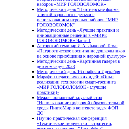
наборов «МИР ГОЛОВОЛОМОК»
Методический день "Партнерские формы
занятий взрослого с детьми с
использованием игровых наборов "МИР
ГОЛОВОЛОМОК"
Методический день «Лучшие практики и
инновационные решения в «МИРЕ
ГОЛОВОЛОМОК» Часть 1
Авторский семинар И.А. Лыковой Тема:
«Патриотическое воспитание дошкольников
на основе приобщения к народной культуре»
Методический день «Картинная галерея в
детском саду» 2023
Методический день 16 ноября и 7 декабря
Марафон педагогических идей: «Опыт
реализации технологии смарт-тренинга
«МИР ГОЛОВОЛОМОК» (лучшие
практики)»
Межрегиональный круглый стол
"Использование цифровой образовательной
среды ПиктоМир в контексте задач ФОП
ДО"
Научно-практическая конференция
«Техническое творчество – стратегии,
векторы развития» - "ТехноМир"