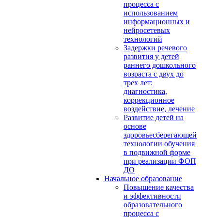
процесса с
использованием
информационных и
нейросетевых
технологий
Задержки речевого
развития у детей
раннего дошкольного
возраста с двух до
трех лет:
диагностика,
коррекционное
воздействие, лечение
Развитие детей на
основе
здоровьесберегающей
технологии обучения
в подвижной форме
при реализации ФОП
ДО
Начальное образование
Повышение качества
и эффективности
образовательного
процесса с