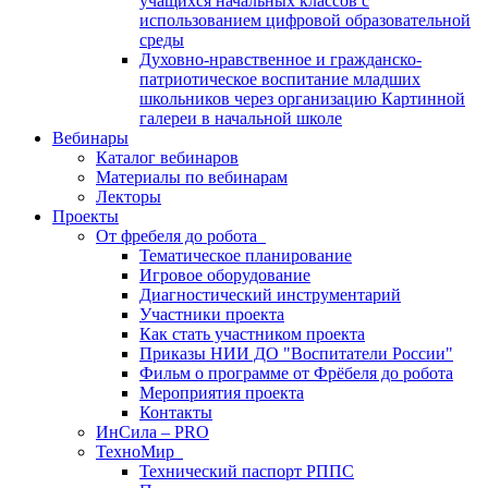
учащихся начальных классов с
использованием цифровой образовательной
среды
Духовно-нравственное и гражданско-
патриотическое воспитание младших
школьников через организацию Картинной
галереи в начальной школе
Вебинары
Каталог вебинаров
Материалы по вебинарам
Лекторы
Проекты
От фребеля до робота
Тематическое планирование
Игровое оборудование
Диагностический инструментарий
Участники проекта
Как стать участником проекта
Приказы НИИ ДО "Воспитатели России"
Фильм о программе от Фрёбеля до робота
Мероприятия проекта
Контакты
ИнСила – PRO
ТехноМир
Технический паспорт РППС