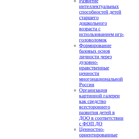
Развитие
интеллектуальных
способностей детей
старшего
дошкольного
возраста с
использованием игр-
головоломок
Формирование
базовых основ
личности через
духовно-
нравственные
ценности
многонациональной
России
Организация
картинной галереи
как средство
всестороннего
развития детей в
ДОО в соответствии
с ФОП ДО
Ценностно-
ориентированные