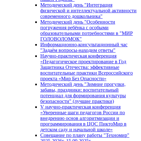
Методический день "Интеграция
физической и интеллектуальной активности
современного дошкольника"
Методический день "Особенности
погружения ребёнка с особыми
образовательными потребностями в "МИР
ГОЛОВОЛОМОК"
Информационно-консультационный час
"Задаём вопросы-находим ответы"
Научно-практическая конференция
«Педагогическое проектирование в Год
Защитника Отечества: эффективные
воспитательные практики Всероссийского
проекта «Мир Без Опасности»
Методический день "Зимние прогулки,
забавы, праздники: воспитательный
потенциал для формирования культуры
безопасности" (лучшие практики)
V научно-практическая конференция
«Уверенные шаги педагогов России по
внедрению основ алгоритмизации и
программирования в ЦОС ПиктоМир в
детском саду и начальной школе»
Совещание по плану работы "Техномир"
2025-2026г. 15.09.2025г