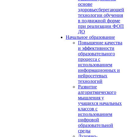
основе
здоровьесберегающей
технологии обучения
в подвижной форме
при реализации ФОП
ДО
Начальное образование
Повышение качества
и эффективности
образовательного
процесса с
использованием
информационных и
нейросетевых
технологий
Развитие
алгоритмического
мышления у
учащихся начальных
классов с
использованием
цифровой
образовательной
среды
Духовно-