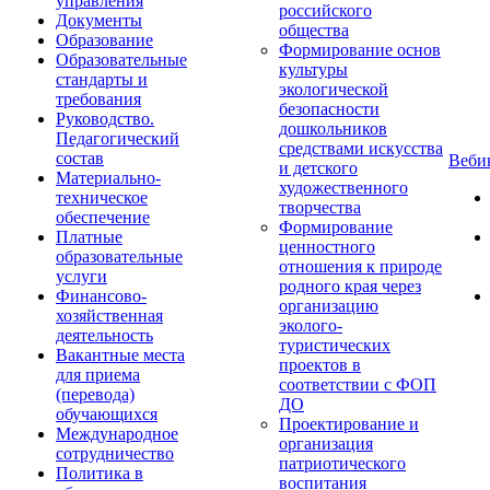
управления
российского
Документы
общества
Образование
Формирование основ
Образовательные
культуры
стандарты и
экологической
требования
безопасности
Руководство.
дошкольников
Педагогический
средствами искусства
состав
Веб
и детского
Материально-
художественного
техническое
творчества
обеспечение
Формирование
Платные
ценностного
образовательные
отношения к природе
услуги
родного края через
Финансово-
организацию
хозяйственная
эколого-
деятельность
туристических
Вакантные места
проектов в
для приема
соответствии с ФОП
(перевода)
ДО
обучающихся
Проектирование и
Международное
организация
сотрудничество
патриотического
Политика в
воспитания