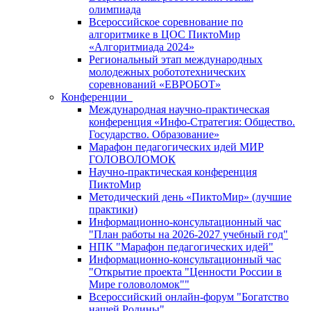
олимпиада
Всероссийское соревнование по
алгоритмике в ЦОС ПиктоМир
«Алгоритмиада 2024»
Региональный этап международных
молодежных робототехнических
соревнований «ЕВРОБОТ»
Конференции
Международная научно-практическая
конференция «Инфо-Стратегия: Общество.
Государство. Образование»
Марафон педагогических идей МИР
ГОЛОВОЛОМОК
Научно-практическая конференция
ПиктоМир
Методический день «ПиктоМир» (лучшие
практики)
Информационно-консультационный час
"План работы на 2026-2027 учебный год"
НПК "Марафон педагогических идей"
Информационно-консультационный час
"Открытие проекта "Ценности России в
Мире головоломок""
Всероссийский онлайн-форум "Богатство
нашей Родины"