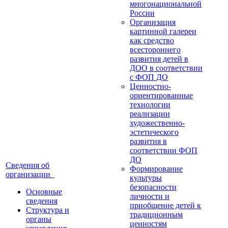
многонациональной
России
Организация
картинной галереи
как средство
всестороннего
развития детей в
ДОО в соответствии
с ФОП ДО
Ценностно-
ориентированные
технологии
реализации
художественно-
эстетического
развития в
соответствии ФОП
ДО
Сведения об
Формирование
организации
культуры
безопасности
Основные
личности и
сведения
приобщение детей к
Структура и
традиционным
органы
ценностям