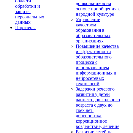
области
дошкольников на
обработки и
основе приобщения к
защиты
народной культуре
персональных
Управление
данных
качеством
Партнеры
образования в
образовательных
организациях
Повышение качества
и эффективности
образовательного
процесса с
использованием
информационных и
нейросетевых
технологий
Задержки речевого
развития у детей
раннего дошкольного
возраста с двух до
трех лет:
диагностика,
коррекционное
воздействие, лечение
Развитие детей на