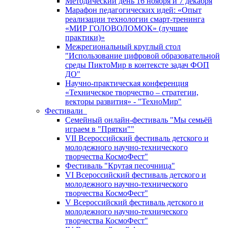
Методический день 16 ноября и 7 декабря
Марафон педагогических идей: «Опыт
реализации технологии смарт-тренинга
«МИР ГОЛОВОЛОМОК» (лучшие
практики)»
Межрегиональный круглый стол
"Использование цифровой образовательной
среды ПиктоМир в контексте задач ФОП
ДО"
Научно-практическая конференция
«Техническое творчество – стратегии,
векторы развития» - "ТехноМир"
Фестивали
Семейный онлайн-фестиваль "Мы семьёй
играем в "Прятки""
VII Всероссийский фестиваль детского и
молодежного научно-технического
творчества КосмоФест"
Фестиваль "Крутая песочница"
VI Всероссийский фестиваль детского и
молодежного научно-технического
творчества КосмоФест"
V Всероссийский фестиваль детского и
молодежного научно-технического
творчества КосмоФест"