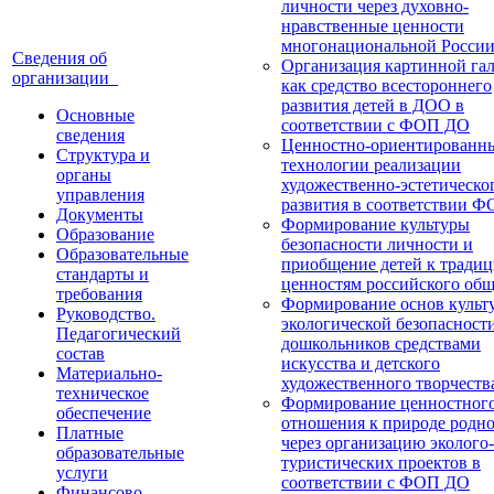
личности через духовно-
нравственные ценности
многонациональной Росси
Сведения об
Организация картинной га
организации
как средство всестороннего
развития детей в ДОО в
Основные
соответствии с ФОП ДО
сведения
Ценностно-ориентированн
Структура и
технологии реализации
органы
художественно-эстетическо
управления
развития в соответствии 
Документы
Формирование культуры
Образование
безопасности личности и
Образовательные
приобщение детей к тради
стандарты и
ценностям российского общ
требования
Формирование основ культ
Руководство.
экологической безопасност
Педагогический
дошкольников средствами
состав
искусства и детского
Материально-
художественного творчеств
техническое
Формирование ценностног
обеспечение
отношения к природе родно
Платные
через организацию эколого-
образовательные
туристических проектов в
услуги
соответствии с ФОП ДО
Финансово-