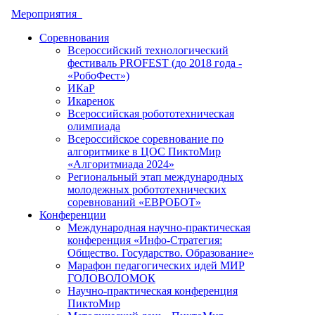
Мероприятия
Соревнования
Всероссийский технологический
фестиваль PROFEST (до 2018 года -
«РобоФест»)
ИКаР
Икаренок
Всероссийская робототехническая
олимпиада
Всероссийское соревнование по
алгоритмике в ЦОС ПиктоМир
«Алгоритмиада 2024»
Региональный этап международных
молодежных робототехнических
соревнований «ЕВРОБОТ»
Конференции
Международная научно-практическая
конференция «Инфо-Стратегия:
Общество. Государство. Образование»
Марафон педагогических идей МИР
ГОЛОВОЛОМОК
Научно-практическая конференция
ПиктоМир