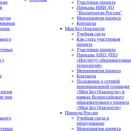
ация
Участники проекта
я
Приказы НИИ ДО
"Воспитатели России"
ьтуре
Мероприятия проекта
зования
Контакты
ациях
Мир Без Опасности
Учебная среда
ьного
Как стать участником
проекта
етевых
Участники проекта
Приказы АНО ДПО
я у
«Институт образовательн
технологий»
Мероприятия проекта
е
Контакты
Положение о сетевой
инновационной площадке
ологии
«Мир Без Опасности» в
ме при
рамках Всероссийского
образовательного проекта
«Мир Без Опасности»
Природа России
ьного
Учебная среда и
оборудование
етевых
Мероприятия проекта