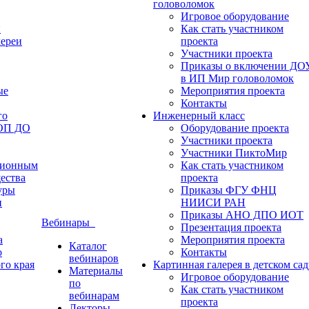
головоломок
Игровое оборудование
и
Как стать участником
лереи
проекта
Участники проекта
Приказы о включении ДО
в ИП Мир головоломок
ые
Мероприятия проекта
Контакты
го
Инженерный класс
ФОП ДО
Оборудование проекта
Участники проекта
Участники ПиктоМир
ционным
Как стать участником
ества
проекта
уры
Приказы ФГУ ФНЦ
и
НИИСИ РАН
Приказы АНО ДПО ИОТ
Вебинары
Презентация проекта
а
Мероприятия проекта
Каталог
о
Контакты
вебинаров
го края
Картинная галерея в детском сад
Материалы
Игровое оборудование
по
Как стать участником
вебинарам
проекта
Лекторы