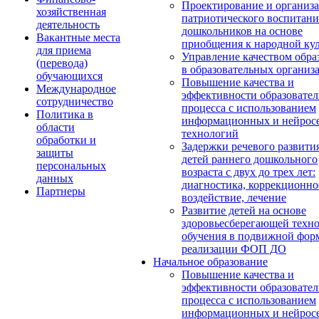
Проектирование и организ
хозяйственная
патриотического воспитани
деятельность
дошкольников на основе
Вакантные места
приобщения к народной кул
для приема
Управление качеством обра
(перевода)
в образовательных организ
обучающихся
Повышение качества и
Международное
эффективности образовател
сотрудничество
процесса с использованием
Политика в
информационных и нейрос
области
технологий
обработки и
Задержки речевого развити
защиты
детей раннего дошкольного
персональных
возраста с двух до трех лет:
данных
диагностика, коррекционно
Партнеры
воздействие, лечение
Развитие детей на основе
здоровьесберегающей техн
обучения в подвижной фор
реализации ФОП ДО
Начальное образование
Повышение качества и
эффективности образовател
процесса с использованием
информационных и нейрос