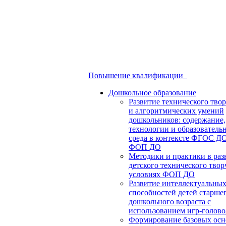
Повышение квалификации
Дошкольное образование
Развитие технического твор
и алгоритмических умений
дошкольников: содержание,
технологии и образователь
среда в контексте ФГОС Д
ФОП ДО
Методики и практики в раз
детского технического твор
условиях ФОП ДО
Развитие интеллектуальны
способностей детей старше
дошкольного возраста с
использованием игр-голов
Формирование базовых осн