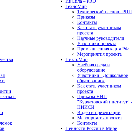
ИнСила – PRO
ТехноМир
Технический паспорт РП
Приказы
Контакты
Как стать участником
проекта
Научные руководители
Участники проекта
Промышленная карта РФ
Мероприятия проекта
чества
ПиктоМир
Учебная среда и
оборудование
ная
Участники «Дошкольное
О и
образование»
Как стать участником
витии
проекта
чества в
Приказы НИЦ
"Курчатовский институт" 
х
НИИСИ
го
Видео и презентации
Мероприятия проекта
оломок
Контакты
ов
Ценности России в Мире