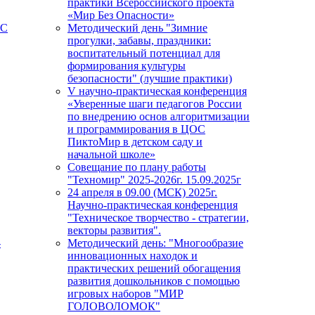
практики Всероссийского проекта
«Мир Без Опасности»
ПС
Методический день "Зимние
прогулки, забавы, праздники:
воспитательный потенциал для
формирования культуры
безопасности" (лучшие практики)
V научно-практическая конференция
«Уверенные шаги педагогов России
по внедрению основ алгоритмизации
и программирования в ЦОС
ПиктоМир в детском саду и
начальной школе»
Совещание по плану работы
"Техномир" 2025-2026г. 15.09.2025г
24 апреля в 09.00 (МСК) 2025г.
Научно-практическая конференция
"Техническое творчество - стратегии,
векторы развития".
-
Методический день: "Многообразие
инновационных находок и
практических решений обогащения
развития дошкольников с помощью
игровых наборов "МИР
ГОЛОВОЛОМОК"