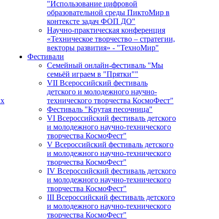
"Использование цифровой
образовательной среды ПиктоМир в
контексте задач ФОП ДО"
Научно-практическая конференция
«Техническое творчество – стратегии,
векторы развития» - "ТехноМир"
Фестивали
Семейный онлайн-фестиваль "Мы
семьёй играем в "Прятки""
VII Всероссийский фестиваль
детского и молодежного научно-
ых
технического творчества КосмоФест"
Фестиваль "Крутая песочница"
VI Всероссийский фестиваль детского
и молодежного научно-технического
творчества КосмоФест"
V Всероссийский фестиваль детского
и молодежного научно-технического
творчества КосмоФест"
IV Всероссийский фестиваль детского
и молодежного научно-технического
творчества КосмоФест"
III Всероссийский фестиваль детского
и молодежного научно-технического
творчества КосмоФест"