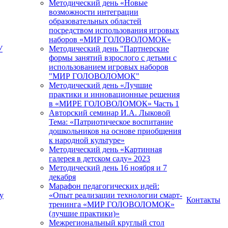
Методический день «Новые
возможности интеграции
образовательных областей
посредством использования игровых
наборов «МИР ГОЛОВОЛОМОК»
У
Методический день "Партнерские
формы занятий взрослого с детьми с
использованием игровых наборов
"МИР ГОЛОВОЛОМОК"
Методический день «Лучшие
практики и инновационные решения
в «МИРЕ ГОЛОВОЛОМОК» Часть 1
Авторский семинар И.А. Лыковой
Тема: «Патриотическое воспитание
дошкольников на основе приобщения
к народной культуре»
Методический день «Картинная
галерея в детском саду» 2023
Методический день 16 ноября и 7
декабря
Марафон педагогических идей:
у
«Опыт реализации технологии смарт-
Контакты
тренинга «МИР ГОЛОВОЛОМОК»
(лучшие практики)»
Межрегиональный круглый стол