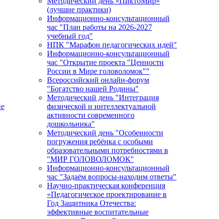
Методический день «ПиктоМир»
(лучшие практики)
Информационно-консультационный
час "План работы на 2026-2027
учебный год"
НПК "Марафон педагогических идей"
Информационно-консультационный
час "Открытие проекта "Ценности
России в Мире головоломок""
Всероссийский онлайн-форум
"Богатство нашей Родины"
Методический день "Интеграция
ие
физической и интеллектуальной
активности современного
дошкольника"
Методический день "Особенности
погружения ребёнка с особыми
образовательными потребностями в
"МИР ГОЛОВОЛОМОК"
Информационно-консультационный
час "Задаём вопросы-находим ответы"
Научно-практическая конференция
«Педагогическое проектирование в
Год Защитника Отечества:
эффективные воспитательные