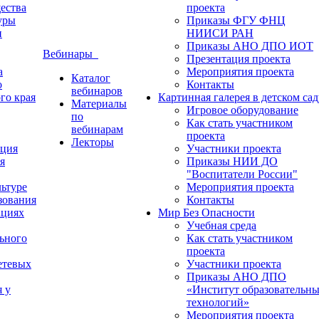
ества
проекта
уры
Приказы ФГУ ФНЦ
и
НИИСИ РАН
Приказы АНО ДПО ИОТ
Вебинары
Презентация проекта
а
Мероприятия проекта
Каталог
о
Контакты
вебинаров
го края
Картинная галерея в детском сад
Материалы
Игровое оборудование
по
Как стать участником
вебинарам
проекта
Лекторы
ация
Участники проекта
я
Приказы НИИ ДО
"Воспитатели России"
ьтуре
Мероприятия проекта
зования
Контакты
ациях
Мир Без Опасности
Учебная среда
ьного
Как стать участником
проекта
етевых
Участники проекта
Приказы АНО ДПО
я у
«Институт образовательн
технологий»
Мероприятия проекта