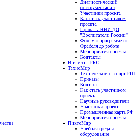
Диагностический
инструментарий
Участники проекта
Как стать участником
проекта
Приказы НИИ ДО
"Воспитатели России"
Фильм о программе от
Фрёбеля до робота
Мероприятия проекта
Контакты
ИнСила – PRO
ТехноМир
Технический паспорт РП
Приказы
Контакты
Как стать участником
проекта
Научные руководители
Участники проекта
Промышленная карта РФ
Мероприятия проекта
чества
ПиктоМир
Учебная среда и
оборудование