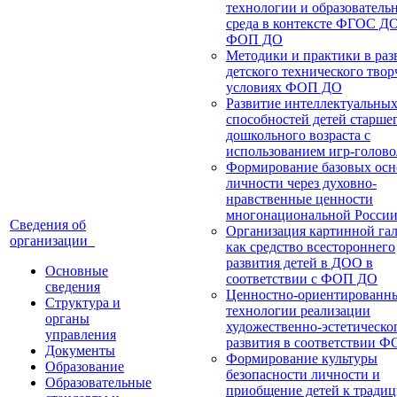
технологии и образователь
среда в контексте ФГОС Д
ФОП ДО
Методики и практики в раз
детского технического твор
условиях ФОП ДО
Развитие интеллектуальны
способностей детей старше
дошкольного возраста с
использованием игр-голов
Формирование базовых осн
личности через духовно-
нравственные ценности
многонациональной Росси
Сведения об
Организация картинной га
организации
как средство всестороннего
развития детей в ДОО в
Основные
соответствии с ФОП ДО
сведения
Ценностно-ориентированн
Структура и
технологии реализации
органы
художественно-эстетическо
управления
развития в соответствии 
Документы
Формирование культуры
Образование
безопасности личности и
Образовательные
приобщение детей к тради