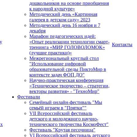
дошкольников на основе приобщения
к народной культуре»
Методический день «Картинная
галерея в детском саду» 2023
Методический день 16 ноября и 7
декабря
Марафон педагогических идей:
у
«Опыт реализации технологии смарт-
Контакты
тренинга «МИР ГОЛОВОЛОМОК»
(лучшие практики)»
Межрегиональный круглый стол
"Использование цифровой
образовательной среды ПиктоМир в
контексте задач ФОП ДО"
Научно-практическая конференция
«Техническое творчество – стратегии,
векторы развития» - "ТехноМир"
Фестивали
Семейный онлайн-фестиваль "Мы
семьёй играем в "Прятки""
VII Всероссийский фестиваль
детского и молодежного научно-
ых
технического творчества КосмоФест"
Фестиваль "Крутая песочница"
VI Всероссийский фестиваль детского