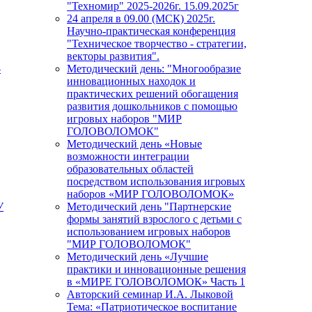
"Техномир" 2025-2026г. 15.09.2025г
24 апреля в 09.00 (МСК) 2025г.
Научно-практическая конференция
"Техническое творчество - стратегии,
векторы развития".
-
Методический день: "Многообразие
инновационных находок и
практических решений обогащения
развития дошкольников с помощью
игровых наборов "МИР
ГОЛОВОЛОМОК"
Методический день «Новые
возможности интеграции
образовательных областей
посредством использования игровых
наборов «МИР ГОЛОВОЛОМОК»
У
Методический день "Партнерские
формы занятий взрослого с детьми с
использованием игровых наборов
"МИР ГОЛОВОЛОМОК"
Методический день «Лучшие
практики и инновационные решения
в «МИРЕ ГОЛОВОЛОМОК» Часть 1
Авторский семинар И.А. Лыковой
Тема: «Патриотическое воспитание