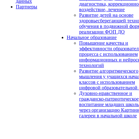
данных
диагностика, коррекционно
Партнеры
воздействие, лечение
Развитие детей на основе
здоровьесберегающей техн
обучения в подвижной фор
реализации ФОП ДО
Начальное образование
Повышение качества и
эффективности образовател
процесса с использованием
информационных и нейрос
технологий
Развитие алгоритмического
мышления у учащихся нача
классов с использованием
цифровой образовательной
Духовно-нравственное и
гражданско-патриотическое
воспитание младших школь
через организацию Картин
галереи в начальной школе