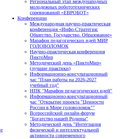
Региональный этап международных
молодежных робототехнических
соревнований «ЕВРОБОТ»
Конференции
Международная научно-практическая
конференция «Инфо-Стратегия:
Общество. Государство. Образование»
Марафон педагогических идей МИР
ГОЛОВОЛОМОК
Научно-практическая конференция
ПиктоМир
Методический день «ПиктоМир»
(лучшие практики)
Информационно-консультационный
час "План работы на 2026-2027
учебный год"
НПК "Марафон педагогических идей"
Информационно-консультационный
час "Открытие проекта "Ценности
России в Мире головоломок""
Всероссийский онлайн-форум
"Богатство нашей Родины"
Методический день "Интеграция
ие
физической и интеллектуальной
активности современного