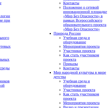
е
Контакты
Положение о сетевой
инновационной площадке
ологии
«Мир Без Опасности» в
ме при
рамках Всероссийского
образовательного проекта
«Мир Без Опасности»
Природа России
ьного
Учебная среда и
оборудование
етевых
Мероприятия проекта
Участники проекта
Как стать участником
льных
проекта
Приказы
 среды
Контакты
Мир народной культуры в мире
детства
ников
Учебная среда и
ной
оборудование
Участники проекта
Как стать участником
проекта
Мероприятия проекта
Видео и презентации