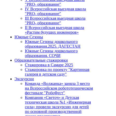
"PRO- образование"
IV Всероссийская выездная школа
"PRO- образование"
III Всероссийская выездная школа
"PRO- образование"
II Всероссийская выездная школа
«Растим будущих инженеров»
Южные Сезоны
Южные Сезоны дошкольного
образования.2025. ДАГЕСТАН
Южные Сезоны дошкольного
образования. СОЧИ
Образовательные стажировки
Стажировка в Самаре 2025
Стажировка по проекту "Картинная
галерея в детском саду"
Экскурсии
Команда «Волжанка» заняла 3 место
на Всероссийском робототехническом
фестивале "РобоФест"
Компания «Светоч» и Детская
техническая школа №1 «Инженерная
сила» провели экскурсию для детей
по основной производственной