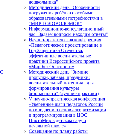
дошкольника"
Методический день "Особенности
погружения ребёнка с особыми
образовательными потребностями в
"МИР ГОЛОВОЛОМОК"
Информационно-консультационный
час "Задаём вопросы-находим ответы"
Научно-практическая конференция
«Педагогическое проектирование в
Год Защитника Отечества:
эффективные воспитательные
практики Всероссийского проекта
«Мир Без Опасности»
ПС
Методический день "Зимние
прогулки, забавы, праздники:
воспитательный потенциал для
формирования культуры
безопасности" (лучшие практики)
V научно-практическая конференция
«Уверенные шаги педагогов России
по внедрению основ алгоритмизации
и программирования в ЦОС
ПиктоМир в детском саду и
начальной школе»
Совещание по плану работы