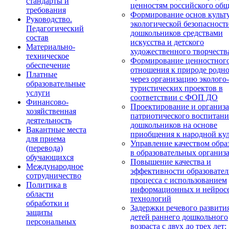
стандарты и
ценностям российского общ
требования
Формирование основ культ
Руководство.
экологической безопасност
Педагогический
дошкольников средствами
состав
искусства и детского
Материально-
художественного творчеств
техническое
Формирование ценностног
обеспечение
отношения к природе родно
Платные
через организацию эколого-
образовательные
туристических проектов в
услуги
соответствии с ФОП ДО
Финансово-
Проектирование и организ
хозяйственная
патриотического воспитани
деятельность
дошкольников на основе
Вакантные места
приобщения к народной кул
для приема
Управление качеством обра
(перевода)
в образовательных организ
обучающихся
Повышение качества и
Международное
эффективности образовател
сотрудничество
процесса с использованием
Политика в
информационных и нейрос
области
технологий
обработки и
Задержки речевого развити
защиты
детей раннего дошкольного
персональных
возраста с двух до трех лет: