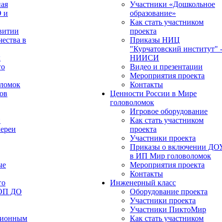
ная
Участники «Дошкольное
О и
образование»
Как стать участником
витии
проекта
чества в
Приказы НИЦ
"Курчатовский институт" 
х
НИИСИ
го
Видео и презентации
Мероприятия проекта
оломок
Контакты
ов
Ценности России в Мире
головоломок
Игровое оборудование
и
Как стать участником
лереи
проекта
Участники проекта
Приказы о включении ДО
в ИП Мир головоломок
ые
Мероприятия проекта
Контакты
го
Инженерный класс
ФОП ДО
Оборудование проекта
Участники проекта
Участники ПиктоМир
ционным
Как стать участником